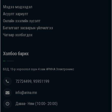
Мэдээ мэдээдэл
Oppo
Асуулт хариулт
Онлайн зээлийн хүсэлт
Mi
Баталгаат засварын үйлчилгээ
Чатаар холбогдох
Infinix
Huawei
Холбоо барих
Tablet
БЗД, 13-р хороолол зүүн 4 зам АРИНА Электроникс
Ухаалаг
72724499, 95951199
Цаг
info@arina.mn
Чихэвч
Даваа- Ням (10:00- 20:00)