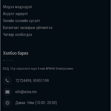
Мэдээ мэдээдэл
Oppo
Асуулт хариулт
Онлайн зээлийн хүсэлт
Mi
Баталгаат засварын үйлчилгээ
Чатаар холбогдох
Infinix
Huawei
Холбоо барих
Tablet
БЗД, 13-р хороолол зүүн 4 зам АРИНА Электроникс
Ухаалаг
72724499, 95951199
Цаг
info@arina.mn
Чихэвч
Даваа- Ням (10:00- 20:00)