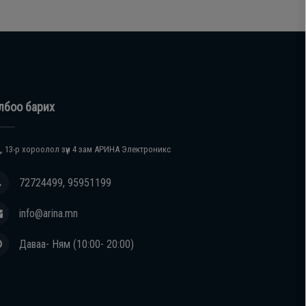
лбоо барих
, 13-р хороолол зүүн 4 зам АРИНА Электроникс
72724499, 95951199
info@arina.mn
Даваа- Ням (10:00- 20:00)