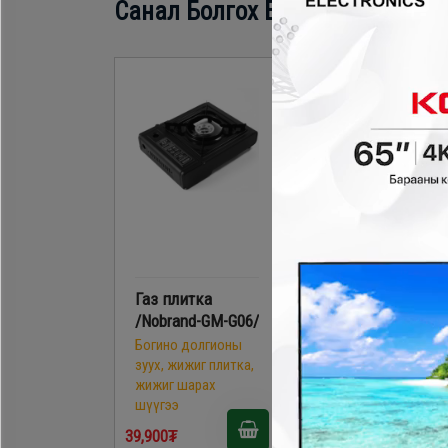
Санал Болгох Бүтээгдэхүүн
- 20,000
Газ плитка
Homelux FS3T1
/Nobrand-GM-G06/
керамик плитка
Богино долгионы
Богино долгионы
зуух, жижиг плитка,
зуух, жижиг плитка,
жижиг шарах
жижиг шарах
шүүгээ
шүүгээ
99,900₮
39,900₮
79,900₮