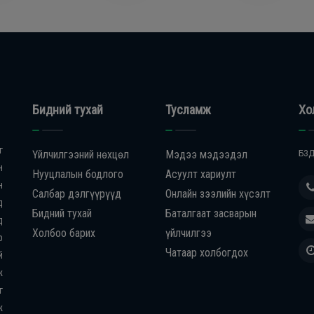
Бидний тухай
Тусламж
Хо
г
Үйлчилгээний нөхцөл
Мэдээ мэдээдэл
БЗД
н
Нууцлалын бодлого
Асуулт хариулт
н
Салбар дэлгүүрүүд
Онлайн зээлийн хүсэлт
д
Бидний тухай
Баталгаат засварын
д
Холбоо барих
үйлчилгээ
р
Чатаар холбогдох
й
ж
г
ж