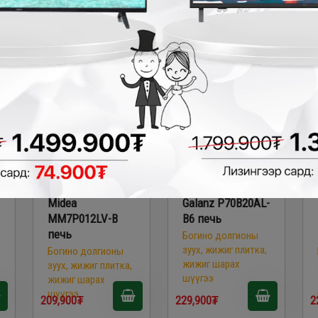
Midea
Galanz P70B20AL-
MM7P012LV-B
B6 печь
печь
Богино долгионы
зуух, жижиг плитка,
Богино долгионы
жижиг шарах
зуух, жижиг плитка,
шүүгээ
жижиг шарах
шүүгээ
209,900₮
229,900₮
2