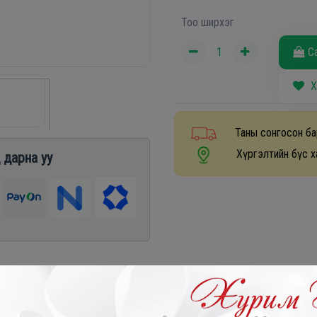
Тоо ширхэг
С
Х
Таны сонгосон ба
Хүргэлтийн бүс х
 дарна уу