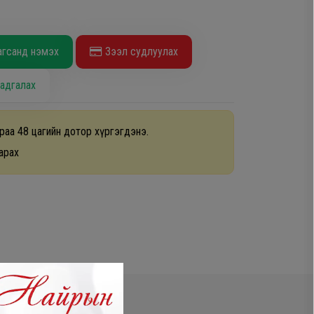
агсанд нэмэх
Зээл судлуулах
адгалах
раа 48 цагийн дотор хүргэгдэнэ.
арах