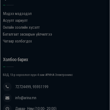
Oppo
Мэдээ мэдээдэл
Асуулт хариулт
Mi
Онлайн зээлийн хүсэлт
Баталгаат засварын үйлчилгээ
Infinix
Чатаар холбогдох
Huawei
Холбоо барих
Tablet
БЗД, 13-р хороолол зүүн 4 зам АРИНА Электроникс
Ухаалаг
Цаг
72724499, 95951199
info@arina.mn
Чихэвч
Даваа- Ням (10:00- 20:00)