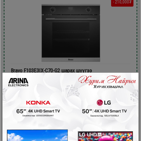
- 210,000₮
Bravo F103E3IX-C70-G2 шарах шүүгээ
Тавилганд суурилдаг плитка, шарах шүүгээ
849,900₮
639,900₮
- 130,000₮