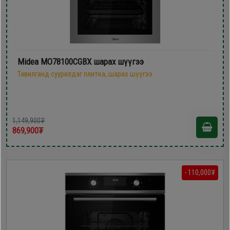
Midea MO78100CGBX шарах шүүгээ
Тавилганд суурилдаг плитка, шарах шүүгээ
1,149,900₮
869,900₮
- 110,000₮