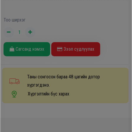
Дагалдах
хэрэгсэл
Тоо ширхэг
Сагсанд нэмэх
Зээл судлуулах
Таны сонгосон бараа 48 цагийн дотор
хүргэгдэнэ.
Хүргэлтийн бүс харах