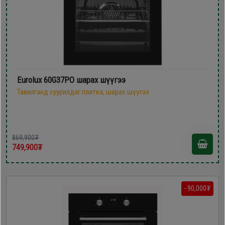
Eurolux 60G37PO шарах шүүгээ
Тавилганд суурилдаг плитка, шарах шүүгээ
869,900₮
749,900₮
- 90,000₮