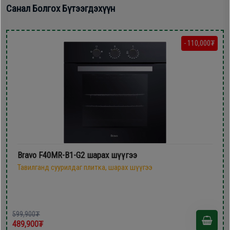
Санал Болгох Бүтээгдэхүүн
- 110,000₮
Bravo F40MR-B1-G2 шарах шүүгээ
Тавилганд суурилдаг плитка, шарах шүүгээ
599,900₮
489,900₮