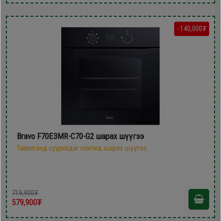
- 140,000₮
Bravo F70E3MR-C70-G2 шарах шүүгээ
Тавилганд суурилдаг плитка, шарах шүүгээ
719,900₮
579,900₮