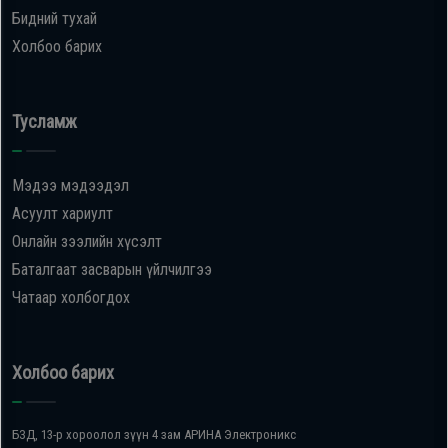
Бидний тухай
Холбоо барих
Тусламж
Мэдээ мэдээдэл
Асуулт хариулт
Онлайн зээлийн хүсэлт
Баталгаат засварын үйлчилгээ
Чатаар холбогдох
Холбоо барих
БЗД, 13-р хороолол зүүн 4 зам АРИНА Электроникс