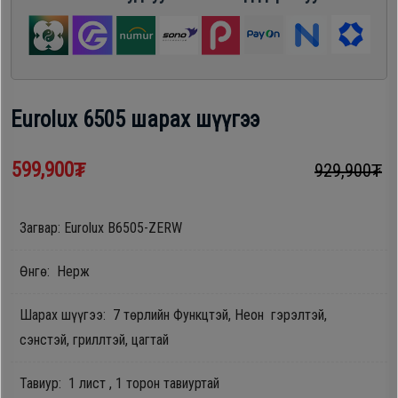
шүүгээ
Хөргөгч,
Хөлдөөгч
Тавилга
Плитк,
Eurolux 6505 шарах шүүгээ
Эйр
Шарах
кондишн
шүүгээ
599,900₮
929,900₮
ГАР
Загвар: Eurolux B6505-ZERW
Тавилга
УТАС
Өнгө: Нерж
Эйр
Шарах шүүгээ: 7 төрлийн Функцтэй, Неон гэрэлтэй,
Apple
кондишн
сэнстэй, гриллтэй, цагтай
Samsung
Тавиур: 1 лист , 1 торон тавиуртай