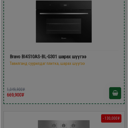
Bravo BI4510AS-BL-G301 шарах шүүгээ
Тавилганд суурилдаг плитка, шарах шүүгээ
1,049,900₮
669,900₮
- 130,000₮