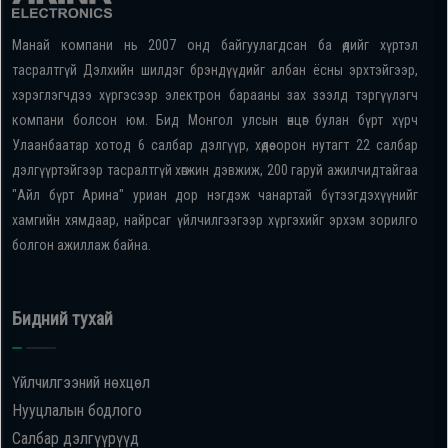
Манай компани нь 2007 онд байгуулагдсан ба өдийг хүртэл
тасралтгүй Дэлхийн шилдэг брэндүүдийг албан ёсны эрхтэйгээр,
хэрэглэгчдээ хүргэсээр электрон барааны зах зээлд тэргүүлэгч
компани болсон юм. Бид Монгол улсын өнцөг булан бүрт хүрч
Улаанбаатар хотод 6 салбар дэлгүүр, хөдөө орон нутагт 22 салбар
дэлгүүртэйгээр тасралтгүй хөгжин дэвжиж, 200 гаруй ажилчидтайгаа
"Айл бүрт Арина" уриан дор нэгдэж чанартай бүтээгдэхүүнийг
хамгийн хямдаар, найрсаг үйлчилгээгээр хүргэхийг эрхэм зорилго
болгон ажиллаж байна.
Бидний тухай
Үйлчилгээний нөхцөл
Нууцлалын бодлого
Салбар дэлгүүрүүд