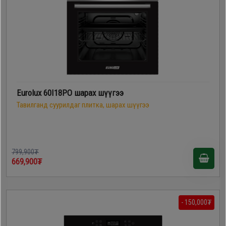
Eurolux 60I18PO шарах шүүгээ
Тавилганд суурилдаг плитка, шарах шүүгээ
799,900₮
669,900₮
- 150,000₮