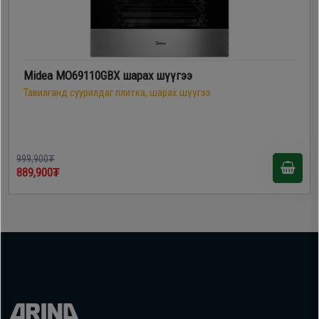
Midea MO69110GBX шарах шүүгээ
Тавилганд суурилдаг плитка, шарах шүүгээ
999,900₮
889,900₮