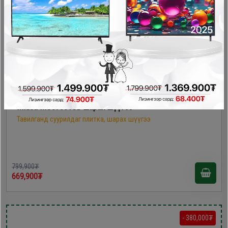
Midea MO37001GB шарах шүүгээ
Тавилганд суурилдаг плитка, шарах шүүгээ
799,900₮
669,900₮
- 380,000₮