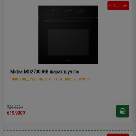
- 110,000₮
Midea MO27000GB шарах шүүгээ
Тавилганд суурилдаг плитка, шарах шүүгээ
729,900₮
619,900₮