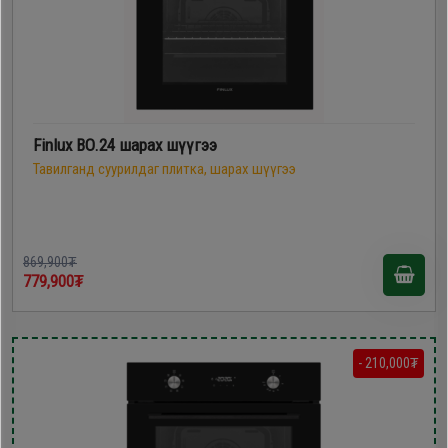
Finlux BO.24 шарах шүүгээ
Тавилганд суурилдаг плитка, шарах шүүгээ
869,900₮
779,900₮
- 210,000₮