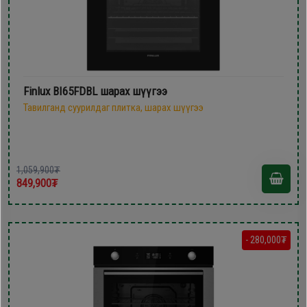
Finlux BI65FDBL шарах шүүгээ
Тавилганд суурилдаг плитка, шарах шүүгээ
1,059,900₮
849,900₮
- 280,000₮