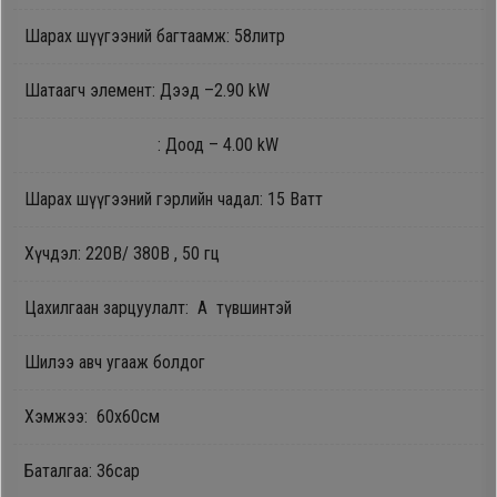
Oppo
Шарах шүүгээний багтаамж: 58литр
Шатаагч элемент: Дээд –2.90 kW
Mi
: Доод – 4.00 kW
Infinix
Шарах шүүгээний гэрлийн чадал: 15 Ватт
Huawei
Хүчдэл: 220В/ 380В , 50 гц
Tablet
Цахилгаан зарцуулалт: А түвшинтэй
Ухаалаг
Шилээ авч угааж болдог
Цаг
Хэмжээ: 60x60см
Чихэвч
Баталгаа: 36сар