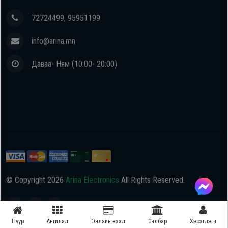
72724499, 95951199
info@arina.mn
Даваа- Ням (10:00- 20:00)
© Copyright
2026
Arina Electronics
All Rights Reserved.
Нүүр
Ангилал
Онлайн зээл
Салбар
Хэрэглэгч