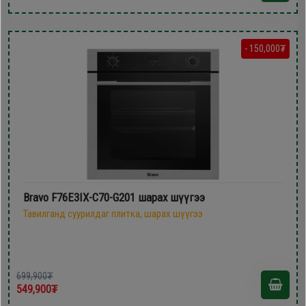
- 150,000₮
Bravo F76E3IX-C70-G201 шарах шүүгээ
Тавилганд суурилдаг плитка, шарах шүүгээ
699,900₮
549,900₮