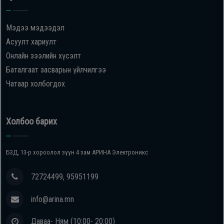
Oppo
Мэдээ мэдээдэл
Асуулт хариулт
Mi
Онлайн зээлийн хүсэлт
Баталгаат засварын үйлчилгээ
Infinix
Чатаар холбогдох
Huawei
Холбоо барих
Tablet
БЗД, 13-р хороолол зүүн 4 зам АРИНА Электроникс
Ухаалаг
Цаг
72724499, 95951199
info@arina.mn
Чихэвч
Даваа- Ням (10:00- 20:00)