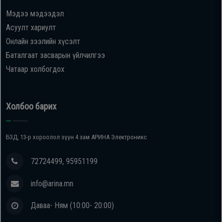
Мэдээ мэдээдэл
Oppo
Асуулт хариулт
Онлайн зээлийн хүсэлт
Mi
Баталгаат засварын үйлчилгээ
Чатаар холбогдох
Infinix
Huawei
Холбоо барих
Tablet
БЗД, 13-р хороолол зүүн 4 зам АРИНА Электроникс
Ухаалаг
72724499, 95951199
Цаг
info@arina.mn
Чихэвч
Даваа- Ням (10:00- 20:00)