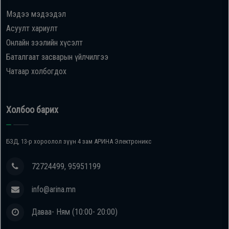
Мэдээ мэдээдэл
Oppo
Асуулт хариулт
Онлайн зээлийн хүсэлт
Mi
Баталгаат засварын үйлчилгээ
Чатаар холбогдох
Infinix
Huawei
Холбоо барих
Tablet
БЗД, 13-р хороолол зүүн 4 зам АРИНА Электроникс
Ухаалаг
72724499, 95951199
Цаг
info@arina.mn
Чихэвч
Даваа- Ням (10:00- 20:00)