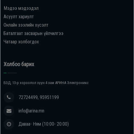
Мэдээ мэдээдэл
Oppo
Асуулт хариулт
Онлайн зээлийн хүсэлт
Mi
Баталгаат засварын үйлчилгээ
Чатаар холбогдох
Infinix
Huawei
Холбоо барих
Tablet
БЗД, 13-р хороолол зүүн 4 зам АРИНА Электроникс
Ухаалаг
72724499, 95951199
Цаг
info@arina.mn
Чихэвч
Даваа- Ням (10:00- 20:00)