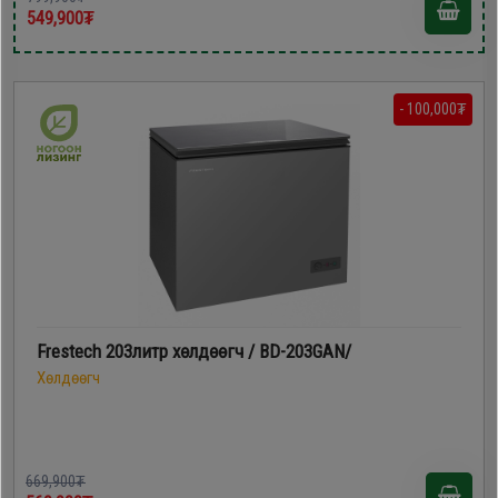
549,900₮
- 100,000₮
Frestech 203литр xөлдөөгч / BD-203GAN/
Хөлдөөгч
669,900₮