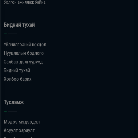
болгон ажиллаж байна.
Бидний тухай
Үйлчилгээний нөхцөл
Нууцлалын бодлого
Салбар дэлгүүрүүд
Бидний тухай
Холбоо барих
Тусламж
Мэдээ мэдээдэл
Асуулт хариулт