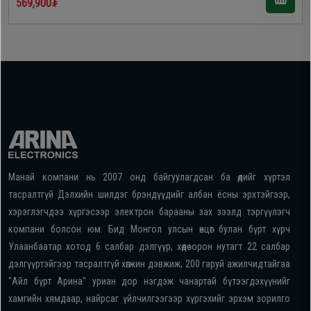
569,900₮
Манай компани нь 2007 онд байгуулагдсан ба өдийг хүртэл
тасралтгүй Дэлхийн шилдэг брэндүүдийг албан ёсны эрхтэйгээр,
хэрэглэгчдээ хүргэсээр электрон барааны зах зээлд тэргүүлэгч
компани болсон юм. Бид Монгол улсын өнцөг булан бүрт хүрч
Улаанбаатар хотод 6 салбар дэлгүүр, хөдөө орон нутагт 22 салбар
дэлгүүртэйгээр тасралтгүй хөгжин дэвжиж, 200 гаруй ажилчидтайгаа
"Айл бүрт Арина" уриан дор нэгдэж чанартай бүтээгдэхүүнийг
хамгийн хямдаар, найрсаг үйлчилгээгээр хүргэхийг эрхэм зорилго