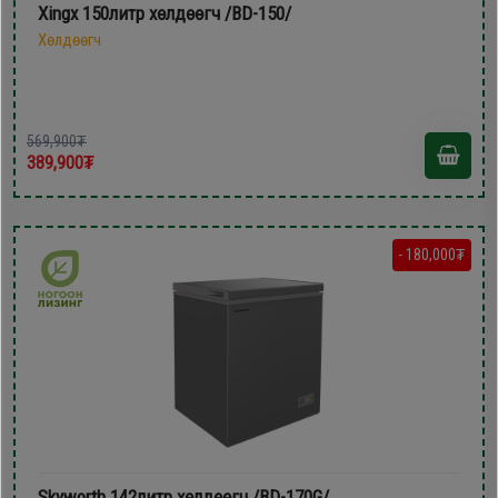
Xingx 150литр xөлдөөгч /BD-150/
Хөлдөөгч
569,900₮
389,900₮
- 180,000₮
Skyworth 142литр xөлдөөгч /BD-170G/