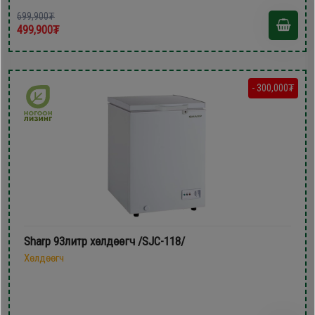
699,900₮
499,900₮
- 300,000₮
Sharp 93литр хөлдөөгч /SJC-118/
Хөлдөөгч