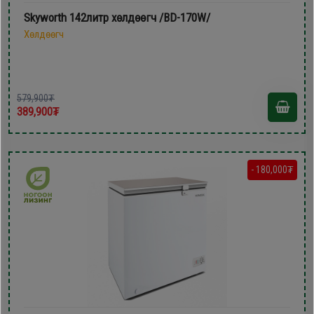
Skyworth 142литр xөлдөөгч /BD-170W/
Хөлдөөгч
579,900₮
389,900₮
- 180,000₮