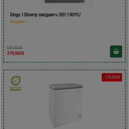
Xingx 150литр xөлдөөгч /BD-150YC/
Хөлдөөгч
529,900₮
379,900₮
- 130,000₮