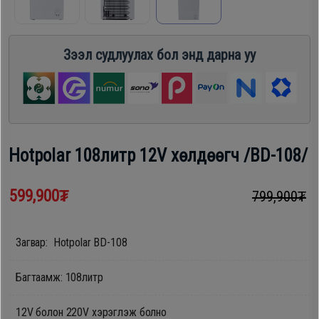
шүүгээ
Хөргөгч,
Хөлдөөгч
Зээл судлуулах бол энд дарна уу
Тавилга
Плитк,
Эйр
Шарах
кондишн
шүүгээ
Hotpolar 108литр 12V хөлдөөгч /BD-108/
ГАР
Тавилга
599,900₮
799,900₮
УТАС
Загвар: Hotpolar BD-108
Эйр
Apple
кондишн
Багтаамж: 108литр
Samsung
12V болон 220V хэрэглэж болно