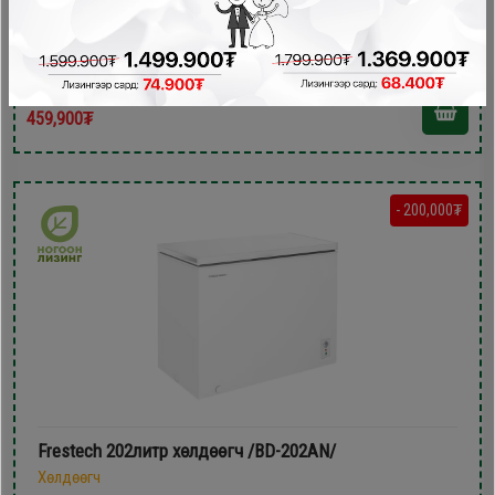
599,900₮
459,900₮
- 200,000₮
Frestech 202литр xөлдөөгч /BD-202AN/
Хөлдөөгч