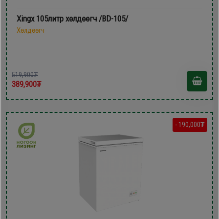
Xingx 105литр xөлдөөгч /BD-105/
Хөлдөөгч
519,900₮
389,900₮
- 190,000₮