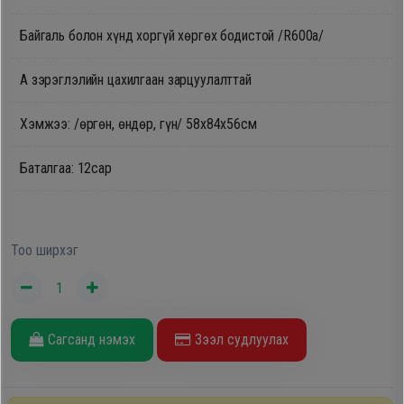
Oppo
Байгаль болон хүнд хоргүй хөргөх бодистой /R600a/
A зэрэглэлийн цахилгаан зарцуулалттай
Mi
Хэмжээ: /өргөн, өндөр, гүн/ 58х84х56см
Infinix
Баталгаа: 12сар
Huawei
Tablet
Тоо ширхэг
Ухаалаг
Цаг
Сагсанд нэмэх
Зээл судлуулах
Чихэвч