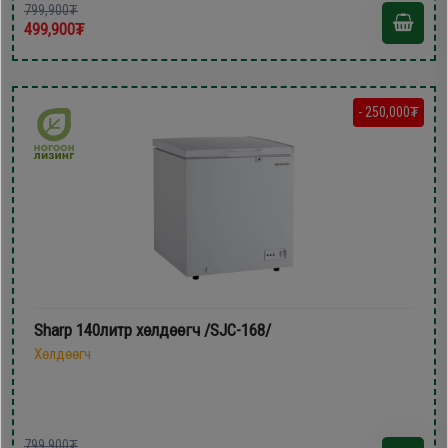
799,900₮
499,900₮
- 250,000₮
Sharp 140литр хөлдөөгч /SJC-168/
Хөлдөөгч
799,900₮