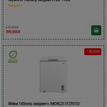
Хөлдөөгч
579,900₮
399,900₮
- 140,000₮
Midea 143литр хөлдөөгч /MDRC211FZF01D/