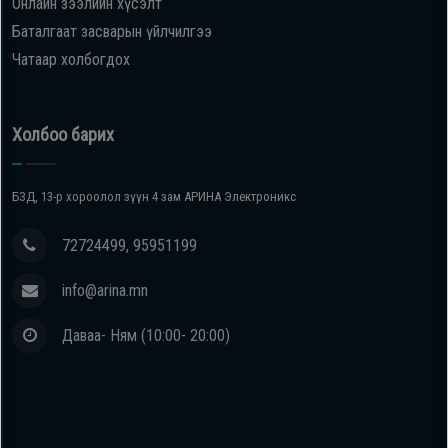
Онлайн зээлийн хүсэлт
Баталгаат засварын үйлчилгээ
Чатаар холбогдох
Холбоо барих
БЗД, 13-р хороолол зүүн 4 зам АРИНА Электроникс
72724499, 95951199
info@arina.mn
Даваа- Ням (10:00- 20:00)