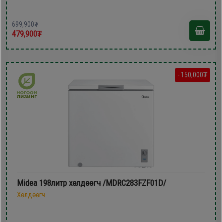
699,900₮
479,900₮
- 150,000₮
Midea 198литр хөлдөөгч /MDRC283FZF01D/
Хөлдөөгч