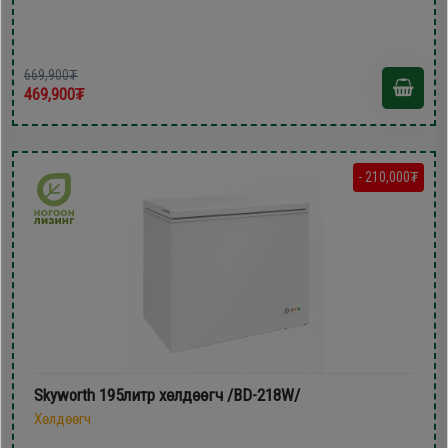
669,900₮
469,900₮
- 210,000₮
Skyworth 195литр xөлдөөгч /BD-218W/
Хөлдөөгч