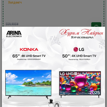
Хөлдөөгч
559,900₮
419,900₮
- 140,000₮
Xingx 200литр xөлдөөгч /BD-200YC/
Хөлдөөгч