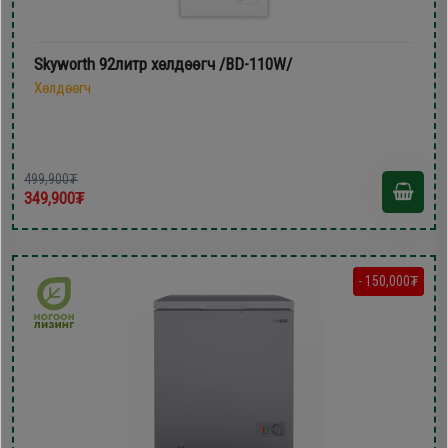
Skyworth 92литр xөлдөөгч /BD-110W/
Хөлдөөгч
499,900₮
349,900₮
- 150,000₮