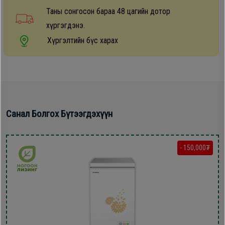
Дагалдах
Таны сонгосон бараа 48 цагийн дотор
хэрэгсэл
хүргэгдэнэ.
Хүргэлтийн бүс харах
Санал Болгох Бүтээгдэхүүн
- 150,000₮