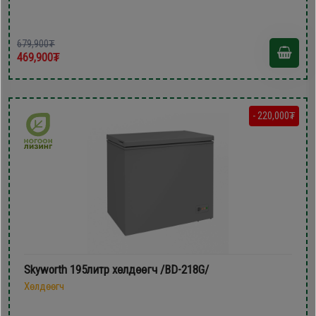
679,900₮
469,900₮
- 220,000₮
Skyworth 195литр xөлдөөгч /BD-218G/
Хөлдөөгч