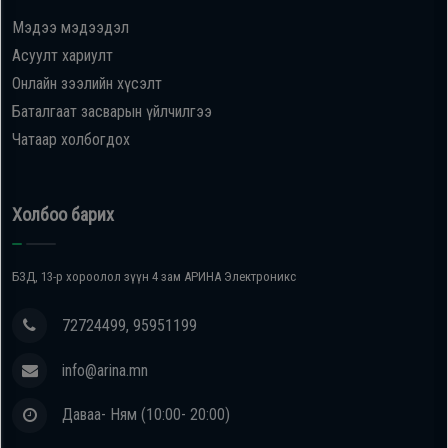
Мэдээ мэдээдэл
Oppo
Асуулт хариулт
Онлайн зээлийн хүсэлт
Mi
Баталгаат засварын үйлчилгээ
Чатаар холбогдох
Infinix
Huawei
Холбоо барих
Tablet
БЗД, 13-р хороолол зүүн 4 зам АРИНА Электроникс
Ухаалаг
72724499, 95951199
Цаг
info@arina.mn
Чихэвч
Даваа- Ням (10:00- 20:00)