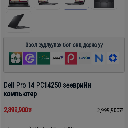
шүүгээ
Хөргөгч,
Хөлдөөгч
Тавилга
Плитк,
Эйр
Зээл судлуулах бол энд дарна уу
Шарах
кондишн
шүүгээ
ГАР
Тавилга
УТАС
Dell Pro 14 PC14250 зөөврийн
компьютер
Эйр
Apple
кондишн
2,899,900₮
2,999,900₮
Samsung