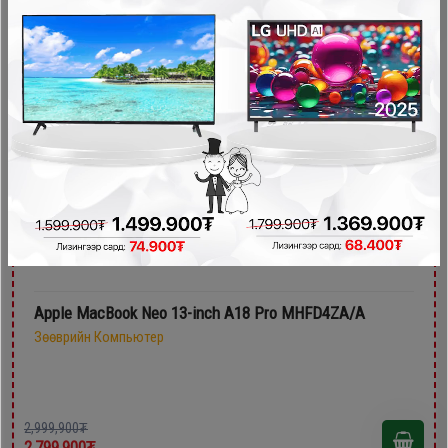
2,799,900₮
- 200,000₮
Apple MacBook Neo 13-inch A18 Pro MHFD4ZA/A
Зөөврийн Компьютер
2,999,900₮
2,799,900₮