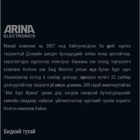
Манай компани нь 2007 онд байгуулагдсан ба өдийг хүртэл
тасралтгүй Дэлхийн шилдэг брэндүүдийг албан ёсны эрхтэйгээр,
хэрэглэгчдээ хүргэсээр электрон барааны зах зээлд тэргүүлэгч
компани болсон юм. Бид Монгол улсын өнцөг булан бүрт хүрч
Улаанбаатар хотод 6 салбар дэлгүүр, хөдөө орон нутагт 22 салбар
дэлгүүртэйгээр тасралтгүй хөгжин дэвжиж, 200 гаруй ажилчидтайгаа
"Айл бүрт Арина" уриан дор нэгдэж чанартай бүтээгдэхүүнийг
хамгийн хямдаар, найрсаг үйлчилгээгээр хүргэхийг эрхэм зорилго
болгон ажиллаж байна.
Бидний тухай