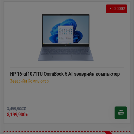
- 300,000₮
HP 16-af1071TU OmniBook 5 AI зөөврийн компьютер
Зөөврийн Компьютер
3,499,900₮
3,199,900₮