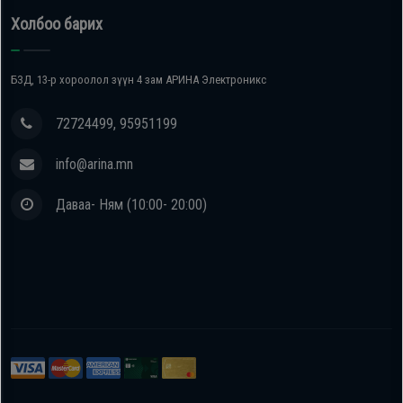
Холбоо барих
БЗД, 13-р хороолол зүүн 4 зам АРИНА Электроникс
72724499, 95951199
info@arina.mn
Даваа- Ням (10:00- 20:00)