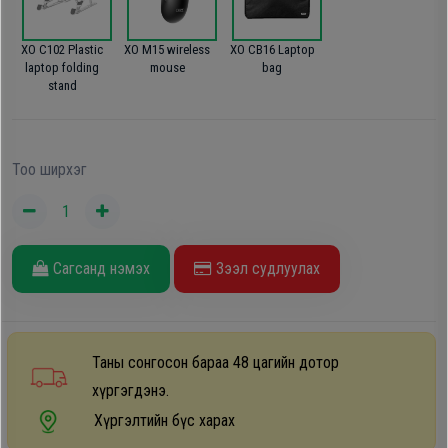
Дагалдах
хэрэгсэл
XO C102 Plastic
XO M15 wireless
XO CB16 Laptop
laptop folding
mouse
bag
stand
Тоо ширхэг
Сагсанд нэмэх
Зээл судлуулах
Таны сонгосон бараа 48 цагийн дотор
хүргэгдэнэ.
Хүргэлтийн бүс харах