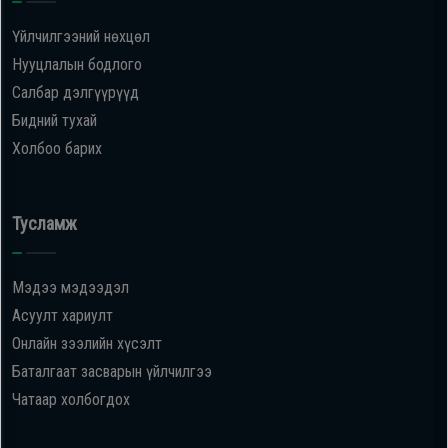
Үйлчилгээний нөхцөл
Нууцлалын бодлого
Салбар дэлгүүрүүд
Бидний тухай
Холбоо барих
Тусламж
Мэдээ мэдээдэл
Асуулт хариулт
Онлайн зээлийн хүсэлт
Баталгаат засварын үйлчилгээ
Чатаар холбогдох