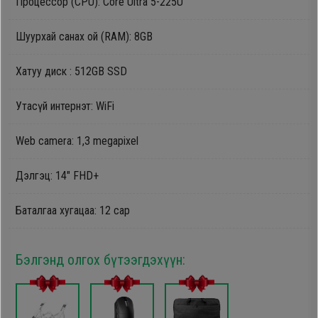
Процессор (CPU): Core Ultra 5-225U
Oppo
Шуурхай санах ой (RAM): 8GB
Mi
Хатуу диск : 512GB SSD
Infinix
Утасүй интернэт: WiFi
Web camera: 1,3 megapixel
Huawei
Дэлгэц: 14" FHD+
Tablet
Баталгаа хугацаа: 12 сар
Ухаалаг
Цаг
Бэлгэнд олгох бүтээгдэхүүн:
Чихэвч