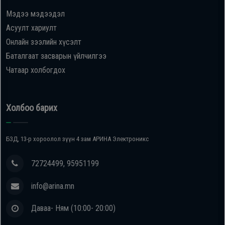
Мэдээ мэдээдэл
Oppo
Асуулт хариулт
Онлайн зээлийн хүсэлт
Mi
Баталгаат засварын үйлчилгээ
Чатаар холбогдох
Infinix
Huawei
Холбоо барих
Tablet
БЗД, 13-р хороолол зүүн 4 зам АРИНА Электроникс
Ухаалаг
72724499, 95951199
Цаг
info@arina.mn
Чихэвч
Даваа- Ням (10:00- 20:00)