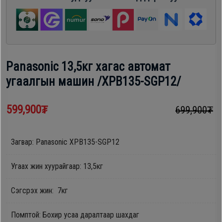
шүүгээ
Хөргөгч,
Хөлдөөгч
Тавилга
Плитк,
Panasonic 13,5кг хагас автомат
Эйр
Шарах
угаалгын машин /XPB135-SGP12/
кондишн
шүүгээ
599,900₮
699,900₮
ГАР
Тавилга
УТАС
Загвар: Panasonic XPB135-SGP12
Угаах жин хуурайгаар: 13,5кг
Эйр
Apple
кондишн
Сэгсрэх жин: 7кг
Samsung
Помптой: Бохир усаа даралтаар шахдаг