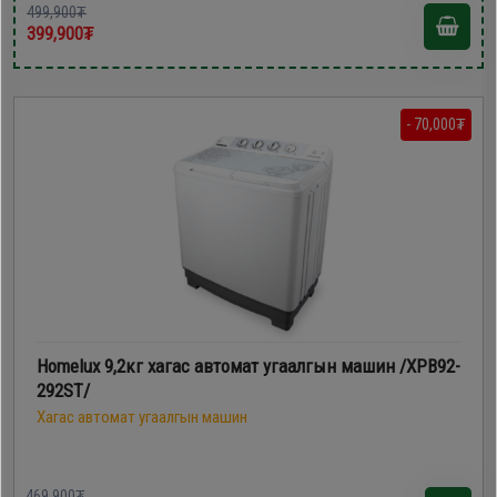
499,900₮
399,900₮
- 70,000₮
Homelux 9,2кг хагас автомат угаалгын машин /XPB92-
292ST/
Хагас автомат угаалгын машин
469,900₮