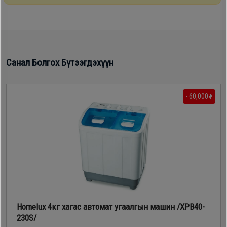
Дагалдах
хэрэгсэл
Санал Болгох Бүтээгдэхүүн
- 60,000₮
Homelux 4кг хагас автомат угаалгын машин /ХРВ40-
230S/