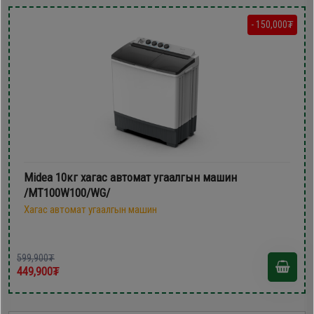
- 150,000₮
Midea 10кг хагас автомат угаалгын машин
/MT100W100/WG/
Хагас автомат угаалгын машин
599,900₮
449,900₮