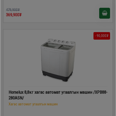
479,900₮
369,900₮
- 90,000₮
Homelux 8,8кг хагас автомат угаалгын машин /XPB88-
280ASN/
Хагас автомат угаалгын машин