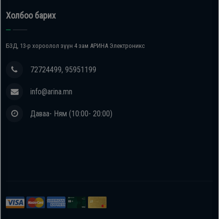
Холбоо барих
БЗД, 13-р хороолол зүүн 4 зам АРИНА Электроникс
72724499, 95951199
info@arina.mn
Даваа- Ням (10:00- 20:00)