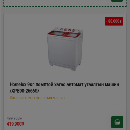
- 80,000₮
Homelux 9кг помптой хагас автомат угаалгын машин
/XPB90-2666S/
Хагас автомат угаалгын машин
499,900₮
419,900₮