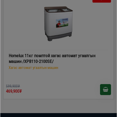
Homelux 11кг помптой хагас автомат угаалгын
машин /XPB110-2100SE/
Хагас автомат угаалгын машин
599,900₮
469,900₮