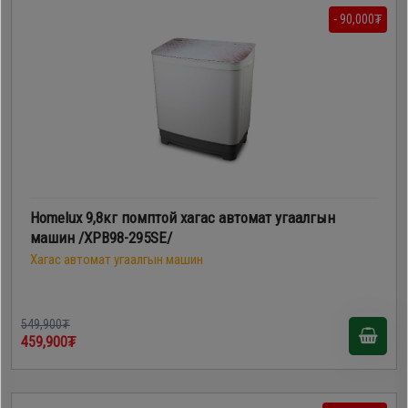
- 90,000₮
Homelux 9,8кг помптой хагас автомат угаалгын
машин /XPB98-295SE/
Хагас автомат угаалгын машин
549,900₮
459,900₮