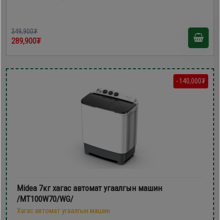
349,900₮
289,900₮
- 140,000₮
Midea 7кг хагас автомат угаалгын машин
/MT100W70/WG/
Хагас автомат угаалгын машин