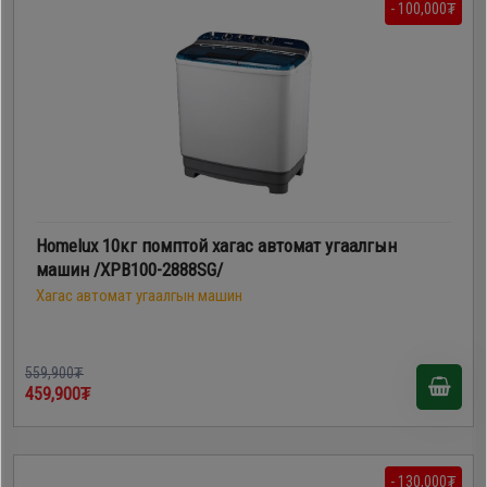
- 100,000₮
Homelux 10кг помптой хагас автомат угаалгын
машин /XPB100-2888SG/
Хагас автомат угаалгын машин
559,900₮
459,900₮
- 130,000₮