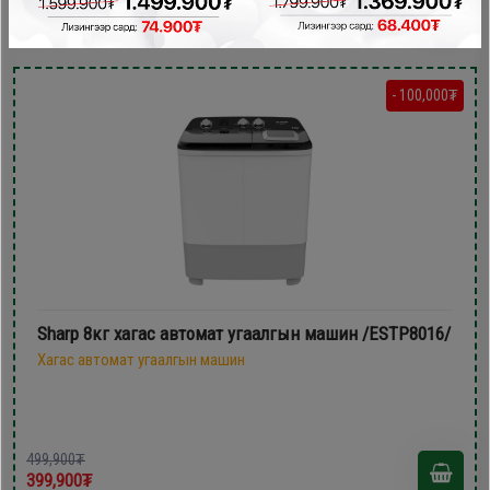
399,900₮
- 100,000₮
Sharp 8кг хагас автомат угаалгын машин /ESTP8016/
Хагас автомат угаалгын машин
499,900₮
399,900₮