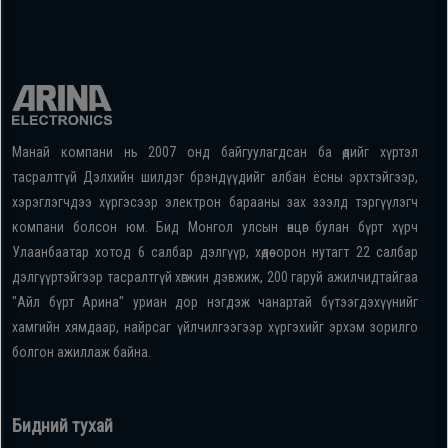
Манай компани нь 2007 онд байгуулагдсан ба өдийг хүртэл
тасралтгүй Дэлхийн шилдэг брэндүүдийг албан ёсны эрхтэйгээр,
хэрэглэгчдээ хүргэсээр электрон барааны зах зээлд тэргүүлэгч
компани болсон юм. Бид Монгол улсын өнцөг булан бүрт хүрч
Улаанбаатар хотод 6 салбар дэлгүүр, хөдөө орон нутагт 22 салбар
дэлгүүртэйгээр тасралтгүй хөгжин дэвжиж, 200 гаруй ажилчидтайгаа
"Айл бүрт Арина" уриан дор нэгдэж чанартай бүтээгдэхүүнийг
хамгийн хямдаар, найрсаг үйлчилгээгээр хүргэхийг эрхэм зорилго
болгон ажиллаж байна.
Бидний тухай