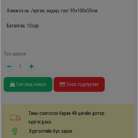
Oppo
Хэмжээ нь: /өргөн, өндөр, гүн/ 95х100х55см
Баталгаа: 12сар
Mi
Infinix
Тоо ширхэг
Huawei
Tablet
Сагсанд нэмэх
Зээл судлуулах
Ухаалаг
Цаг
Таны сонгосон бараа 48 цагийн дотор
хүргэгдэнэ.
Чихэвч
Хүргэлтийн бүс харах