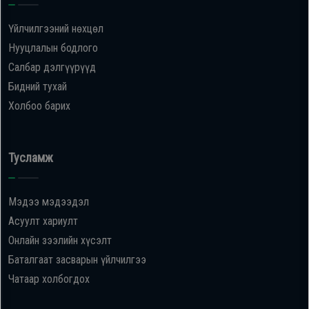
Үйлчилгээний нөхцөл
Нууцлалын бодлого
Салбар дэлгүүрүүд
Бидний тухай
Холбоо барих
Тусламж
Мэдээ мэдээдэл
Асуулт хариулт
Онлайн зээлийн хүсэлт
Баталгаат засварын үйлчилгээ
Чатаар холбогдох