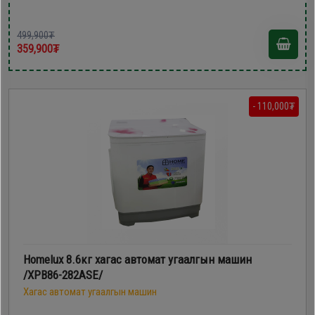
499,900₮
359,900₮
- 110,000₮
Homelux 8.6кг хагас автомат угаалгын машин
/XPB86-282ASE/
Хагас автомат угаалгын машин