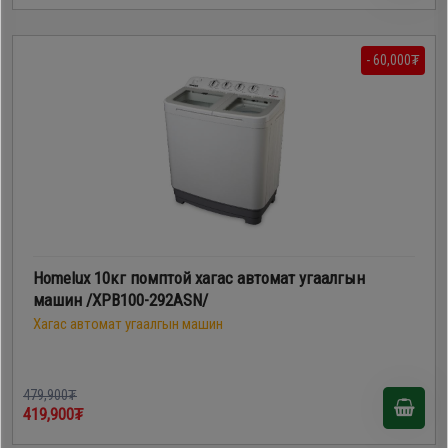
- 60,000₮
Homelux 10кг помптой хагас автомат угаалгын
машин /XPB100-292ASN/
Хагас автомат угаалгын машин
479,900₮
419,900₮