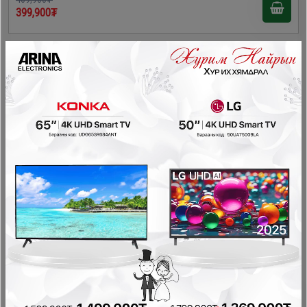
399,900₮
- 70,000₮
Homelux 9кг хагас автомат угаалгын машин /ХРВ90-
286/
Хагас автомат угаалгын машин
469,900₮