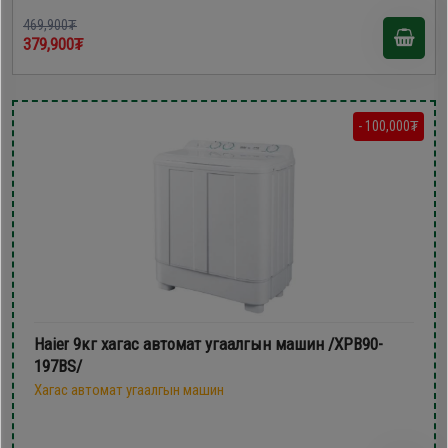
469,900₮
379,900₮
- 100,000₮
Haier 9кг хагас автомат угаалгын машин /XPB90-
197BS/
Хагас автомат угаалгын машин