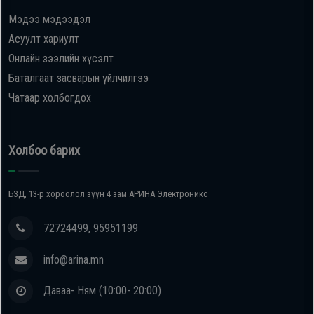
Мэдээ мэдээдэл
Oppo
Асуулт хариулт
Онлайн зээлийн хүсэлт
Mi
Баталгаат засварын үйлчилгээ
Чатаар холбогдох
Infinix
Huawei
Холбоо барих
Tablet
БЗД, 13-р хороолол зүүн 4 зам АРИНА Электроникс
Ухаалаг
72724499, 95951199
Цаг
info@arina.mn
Чихэвч
Даваа- Ням (10:00- 20:00)