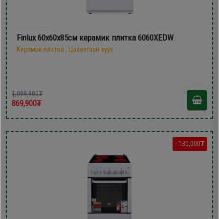
Finlux 60х60х85см керамик плитка 6060XEDW
Керамик плитка , Цахилгаан зуух
1,099,900₮
869,900₮
- 130,000₮