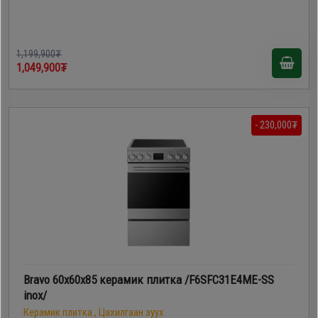
1,199,900₮
1,049,900₮
- 230,000₮
Bravo 60х60х85 керамик плитка /F6SFC31E4ME-SS
inox/
Керамик плитка , Цахилгаан зуух