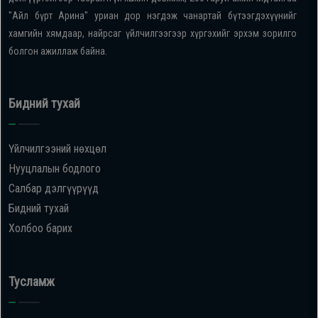
"Айл бүрт Арина" уриан дор нэгдэж чанартай бүтээгдэхүүнийг
хамгийн хямдаар, найрсаг үйлчилгээгээр хүргэхийг эрхэм зорилго
болгон ажиллаж байна.
Бидний тухай
Үйлчилгээний нөхцөл
Нууцлалын бодлого
Салбар дэлгүүрүүд
Бидний тухай
Холбоо барих
Тусламж