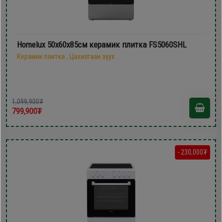
Homelux 50х60х85см керамик плитка FS5060SHL
Керамик плитка , Цахилгаан зуух
1,099,900₮
799,900₮
- 230,000₮