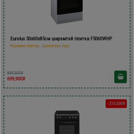
Eurolux 50х60х85см ширэмтэй плитка F5060WHP
Керамик плитка , Цахилгаан зуух
899,900₮
699,900₮
- 210,000₮