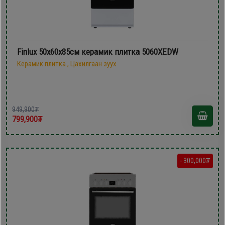
Finlux 50х60х85см керамик плитка 5060XEDW
Керамик плитка , Цахилгаан зуух
949,900₮
799,900₮
- 300,000₮