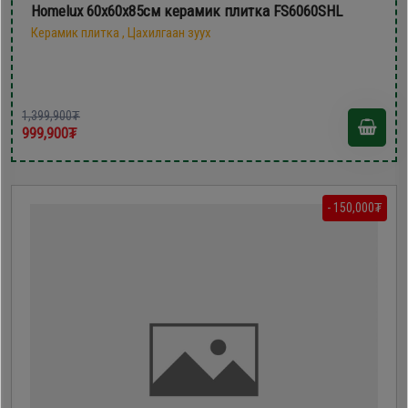
Homelux 60х60х85см керамик плитка FS6060SHL
Керамик плитка , Цахилгаан зуух
1,399,900₮
999,900₮
- 150,000₮