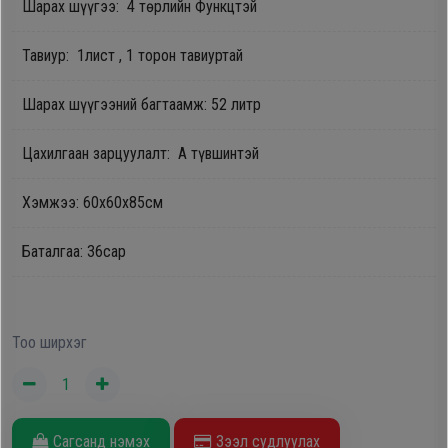
Шарах шүүгээ: 4 төрлийн Функцтэй
Oppo
Тавиур: 1лист , 1 торон тавиуртай
Mi
Шарах шүүгээний багтаамж: 52 литр
Infinix
Цахилгаан зарцуулалт: А түвшинтэй
Хэмжээ: 60x60x85см
Huawei
Баталгаа: 36сар
Tablet
Ухаалаг
Тоо ширхэг
Цаг
Чихэвч
Сагсанд нэмэх
Зээл судлуулах