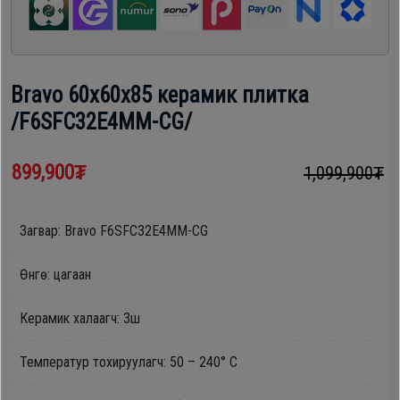
шүүгээ
Хөргөгч,
Хөлдөөгч
Тавилга
Bravo 60х60х85 керамик плитка
Плитк,
/F6SFC32E4MM-CG/
Эйр
Шарах
кондишн
шүүгээ
899,900₮
1,099,900₮
ГАР
Загвар: Bravo F6SFC32E4MM-CG
Тавилга
УТАС
Өнгө: цагаан
Эйр
Керамик халаагч: 3ш
Apple
кондишн
Температур тохируулагч: 50 – 240° C
Samsung