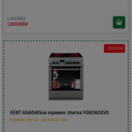
1,299,900₮
1,069,900₮
- 200,000₮
KENT 60х60x85см керамик плитка VG6056XXVG
Керамик плитка , Цахилгаан зуух