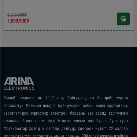
1,299,900₮
1,099,900₮
Манай компани нь 2007 онд байгуулагдсан ба өдийг хүртэл
тасралтгүй Дэлхийн шилдэг брэндүүдийг албан ёсны эрхтэйгээр,
хэрэглэгчдээ хүргэсээр электрон барааны зах зээлд тэргүүлэгч
компани болсон юм. Бид Монгол улсын өнцөг булан бүрт хүрч
Улаанбаатар хотод 6 салбар дэлгүүр, хөдөө орон нутагт 22 салбар
дэлгүүртэйгээр тасралтгүй хөгжин дэвжиж, 200 гаруй ажилчидтайгаа