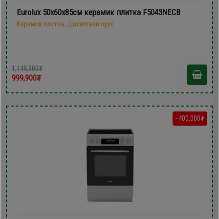
Eurolux 50х60x85см керамик плитка F5043NECB
Керамик плитка , Цахилгаан зуух
1,149,900₮
999,900₮
- 400,000₮