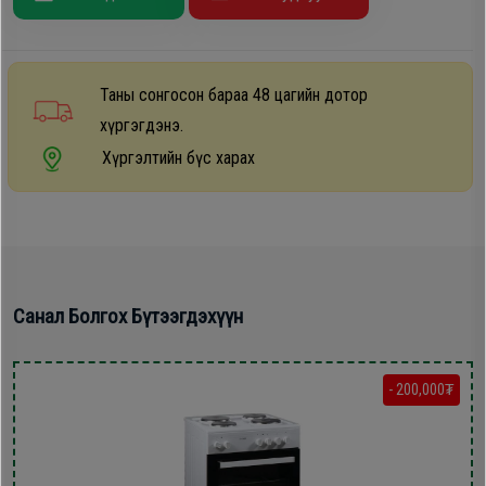
Дагалдах
хэрэгсэл
Таны сонгосон бараа 48 цагийн дотор
хүргэгдэнэ.
Хүргэлтийн бүс харах
Санал Болгох Бүтээгдэхүүн
- 200,000₮