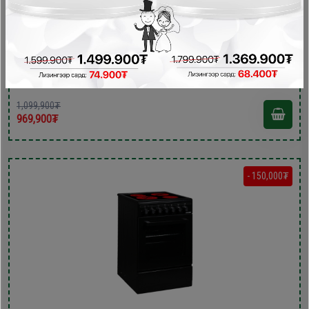
KENT 50х60x85см керамик плитка VG5055XXVG
Керамик плитка , Цахилгаан зуух
1,099,900₮
969,900₮
- 150,000₮