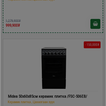
1,279,900₮
999,900₮
- 150,000₮
Midea 50х60х85см керамик плитка /FSC-506EB/
Керамик плитка , Цахилгаан зуух