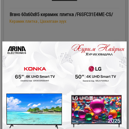
Bravo 60х60х85 керамик плитка /F6SFC31E4ME-CS/
Керамик плитка , Цахилгаан зуух
1,199,900₮
959,900₮
- 130,000₮