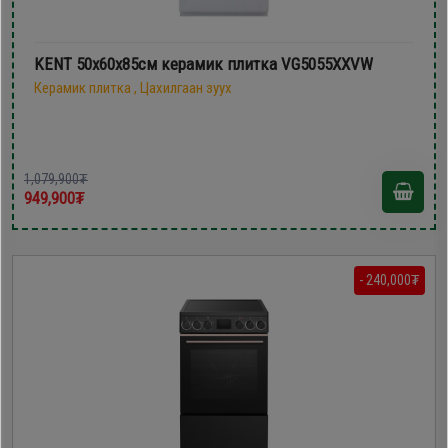
KENT 50х60x85см керамик плитка VG5055XXVW
Керамик плитка , Цахилгаан зуух
1,079,900₮
949,900₮
- 240,000₮