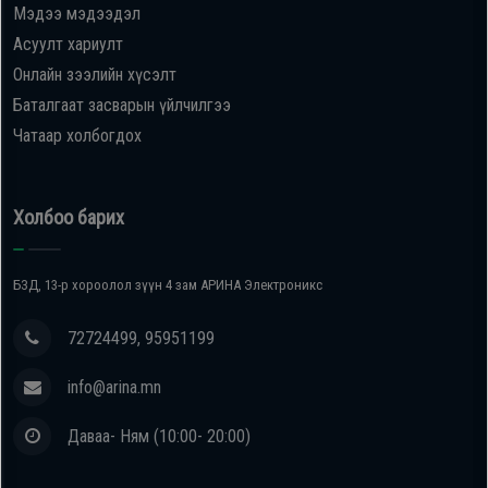
Мэдээ мэдээдэл
Асуулт хариулт
Онлайн зээлийн хүсэлт
Баталгаат засварын үйлчилгээ
Чатаар холбогдох
Холбоо барих
БЗД, 13-р хороолол зүүн 4 зам АРИНА Электроникс
72724499, 95951199
info@arina.mn
Даваа- Ням (10:00- 20:00)