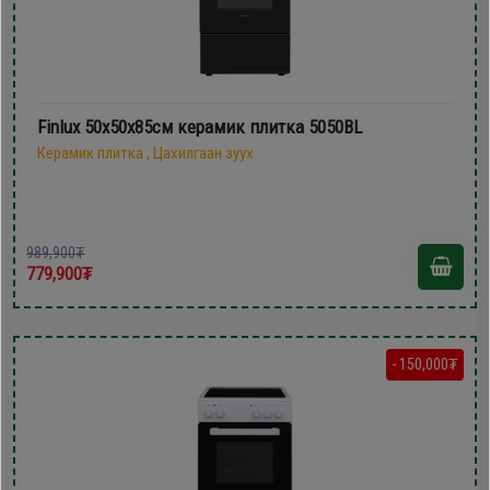
Finlux 50х50х85см керамик плитка 5050BL
Керамик плитка , Цахилгаан зуух
989,900₮
779,900₮
- 150,000₮