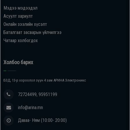
Мэдээ мэдээдэл
Oppo
Асуулт хариулт
Онлайн зээлийн хүсэлт
Mi
Баталгаат засварын үйлчилгээ
Чатаар холбогдох
Infinix
Huawei
Холбоо барих
Tablet
БЗД, 13-р хороолол зүүн 4 зам АРИНА Электроникс
Ухаалаг
72724499, 95951199
Цаг
info@arina.mn
Чихэвч
Даваа- Ням (10:00- 20:00)