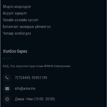
Мэдээ мэдээдэл
Oppo
Асуулт хариулт
Онлайн зээлийн хүсэлт
Mi
Баталгаат засварын үйлчилгээ
Чатаар холбогдох
Infinix
Huawei
Холбоо барих
Tablet
БЗД, 13-р хороолол зүүн 4 зам АРИНА Электроникс
Ухаалаг
72724499, 95951199
Цаг
info@arina.mn
Чихэвч
Даваа- Ням (10:00- 20:00)