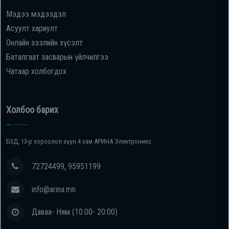
Мэдээ мэдээдэл
Oppo
Асуулт хариулт
Онлайн зээлийн хүсэлт
Mi
Баталгаат засварын үйлчилгээ
Чатаар холбогдох
Infinix
Huawei
Холбоо барих
Tablet
БЗД, 13-р хороолол зүүн 4 зам АРИНА Электроникс
Ухаалаг
72724499, 95951199
Цаг
info@arina.mn
Чихэвч
Даваа- Ням (10:00- 20:00)