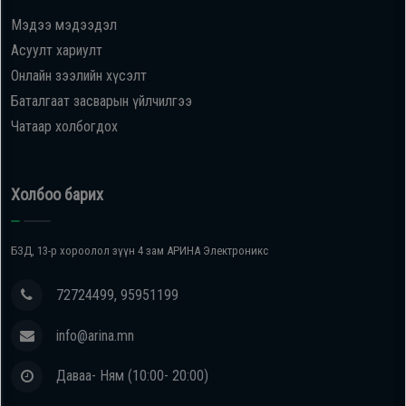
Мэдээ мэдээдэл
Oppo
Асуулт хариулт
Онлайн зээлийн хүсэлт
Mi
Баталгаат засварын үйлчилгээ
Чатаар холбогдох
Infinix
Huawei
Холбоо барих
Tablet
БЗД, 13-р хороолол зүүн 4 зам АРИНА Электроникс
Ухаалаг
72724499, 95951199
Цаг
info@arina.mn
Чихэвч
Даваа- Ням (10:00- 20:00)