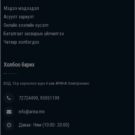
Мэдээ мэдээдэл
Oppo
Асуулт хариулт
Онлайн зээлийн хүсэлт
Mi
Баталгаат засварын үйлчилгээ
Чатаар холбогдох
Infinix
Huawei
Холбоо барих
Tablet
БЗД, 13-р хороолол зүүн 4 зам АРИНА Электроникс
Ухаалаг
72724499, 95951199
Цаг
info@arina.mn
Чихэвч
Даваа- Ням (10:00- 20:00)