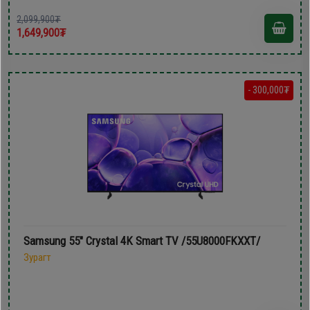
2,099,900₮
1,649,900₮
- 300,000₮
Samsung 55" Crystal 4K Smart TV /55U8000FKXXT/
Зурагт