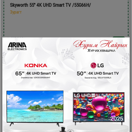
Skyworth 55'' 4K UHD Smart TV /55G66H/
Зурагт
1,499,900₮
1,199,900₮
- 200,000₮