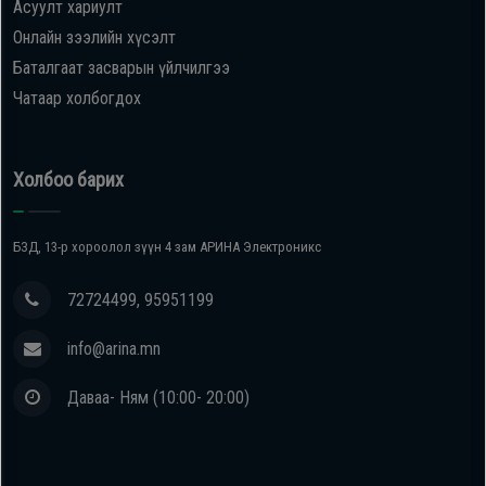
Асуулт хариулт
Онлайн зээлийн хүсэлт
Баталгаат засварын үйлчилгээ
Чатаар холбогдох
Холбоо барих
БЗД, 13-р хороолол зүүн 4 зам АРИНА Электроникс
72724499, 95951199
info@arina.mn
Даваа- Ням (10:00- 20:00)