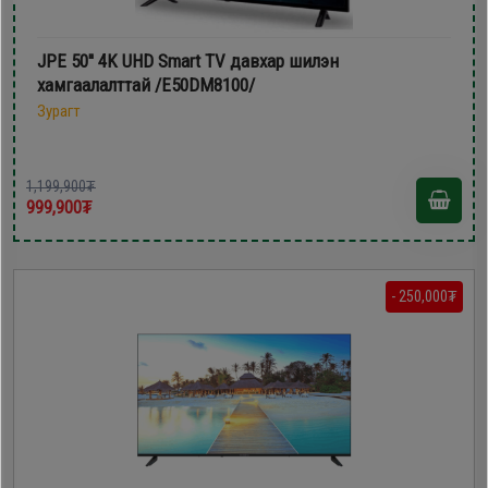
JPE 50'' 4K UHD Smart TV давхар шилэн
хамгаалалттай /E50DM8100/
Зурагт
1,199,900₮
999,900₮
- 250,000₮