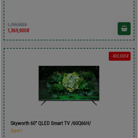
1,799,900₮
1,369,900₮
- 400,000₮
Skyworth 60'' QLED Smart TV /60Q66H/
Зурагт