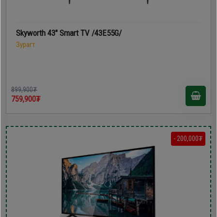
Skyworth 43" Smart TV /43E55G/
Зурагт
899,900₮
759,900₮
- 200,000₮