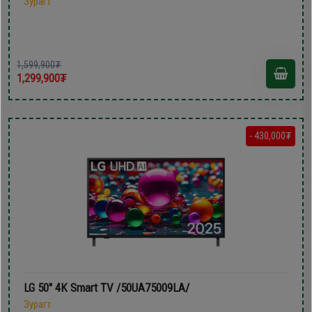
Зурагт
1,599,900₮
1,299,900₮
- 430,000₮
LG 50'' 4K Smart TV /50UA75009LA/
Зурагт