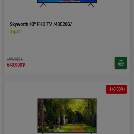
Skyworth 43'' FHD TV /43E20G/
Зурагт
699,900₮
649,900₮
- 140,000₮