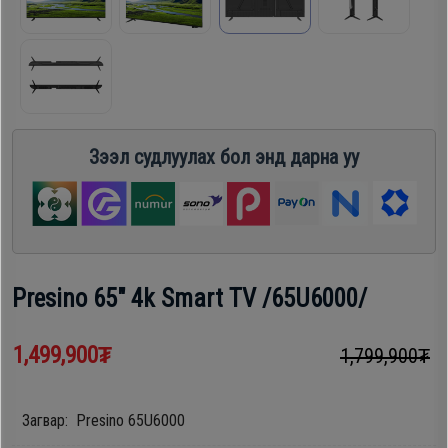
шүүгээ
Хөргөгч,
Хөлдөөгч
Тавилга
Плитк,
Эйр
Зээл судлуулах бол энд дарна уу
Шарах
кондишн
шүүгээ
ГАР
Тавилга
УТАС
Presino 65" 4k Smart TV /65U6000/
Эйр
1,499,900₮
1,799,900₮
Apple
кондишн
Samsung
Загвар: Presino 65U6000