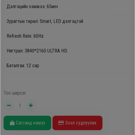
Дэлгэцийн хэмжээ: 65инч
Oppo
Зурагтын төрөл: Smart, LED дэлгэцтэй
Mi
Refresh Rate: 60Hz
Infinix
Нягтрал: 3840*2160 ULTRA HD
Huawei
Баталгаа: 12 сар
Tablet
Тоо ширхэг
Ухаалаг
Цаг
Сагсанд нэмэх
Зээл судлуулах
Чихэвч