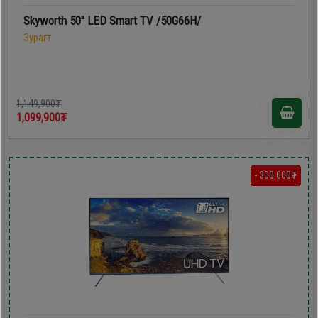
Skyworth 50'' LED Smart TV /50G66H/
Зурагт
1,149,900₮
1,099,900₮
- 300,000₮