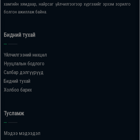
хамгийн хямдаар, найрсаг үйлчилгээгээр хүргэхийг эрхэм зорилго
болгон ажиллаж байна.
Бидний тухай
Үйлчилгээний нөхцөл
Нууцлалын бодлого
Салбар дэлгүүрүүд
Бидний тухай
Холбоо барих
Тусламж
Мэдээ мэдээдэл