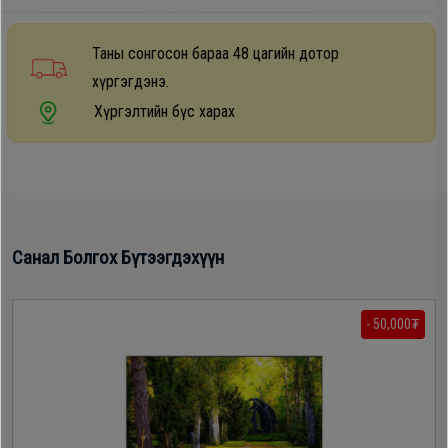
Дагалдах
хэрэгсэл
Таны сонгосон бараа 48 цагийн дотор
хүргэгдэнэ.
Хүргэлтийн бүс харах
Санал Болгох Бүтээгдэхүүн
- 50,000₮