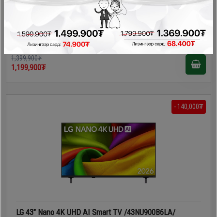
LG 43" 4K Smart TV /43UA75009LA/
Зурагт
1,399,900₮
1,199,900₮
- 140,000₮
LG 43" Nano 4K UHD AI Smart TV /43NU900B6LA/