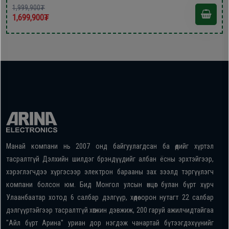
1,999,900₮
1,699,900₮
Манай компани нь 2007 онд байгуулагдсан ба өдийг хүртэл
тасралтгүй Дэлхийн шилдэг брэндүүдийг албан ёсны эрхтэйгээр,
хэрэглэгчдээ хүргэсээр электрон барааны зах зээлд тэргүүлэгч
компани болсон юм. Бид Монгол улсын өнцөг булан бүрт хүрч
Улаанбаатар хотод 6 салбар дэлгүүр, хөдөө орон нутагт 22 салбар
дэлгүүртэйгээр тасралтгүй хөгжин дэвжиж, 200 гаруй ажилчидтайгаа
"Айл бүрт Арина" уриан дор нэгдэж чанартай бүтээгдэхүүнийг