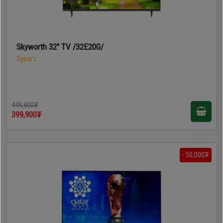
Skyworth 32'' TV /32E20G/
Зурагт
449,900₮
399,900₮
- 50,000₮