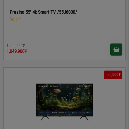
Presino 55" 4k Smart TV /55U6000/
Зурагт
1,299,900₮
1,049,900₮
- 50,000₮