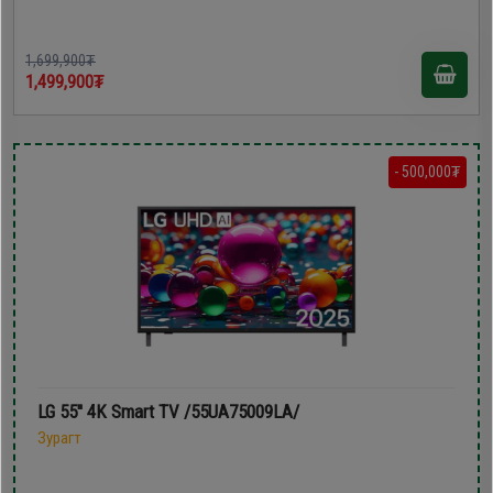
1,699,900₮
1,499,900₮
- 500,000₮
LG 55'' 4K Smart TV /55UA75009LA/
Зурагт