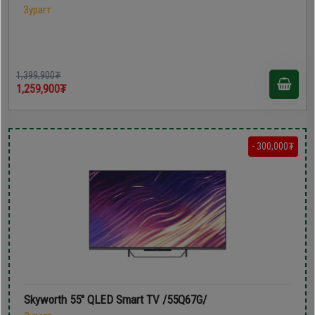
Зурагт
1,399,900₮
1,259,900₮
- 300,000₮
Skyworth 55'' QLED Smart TV /55Q67G/