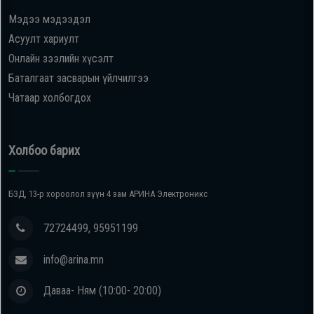
Мэдээ мэдээдэл
Oppo
Асуулт хариулт
Онлайн зээлийн хүсэлт
Mi
Баталгаат засварын үйлчилгээ
Чатаар холбогдох
Infinix
Huawei
Холбоо барих
Tablet
БЗД, 13-р хороолол зүүн 4 зам АРИНА Электроникс
Ухаалаг
72724499, 95951199
Цаг
info@arina.mn
Чихэвч
Даваа- Ням (10:00- 20:00)