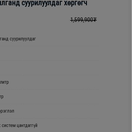
илганд суурилуулдаг хөргөгч
1,599,900₮
лганд суурилуулдаг
7литр
тр
эрэглэл
х систем цантдаггүй