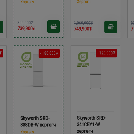
Хөргөгч
Хөргөгч
899,900₮
1,069,900₮
8
739,900₮
749,900₮
7
₮
- 120,000₮
- 180,000₮
Skyworth SRD-
Skyworth SRD-
341CBY1-W
338DB-W хөргөгч
хөргөгч
Хөргөгч