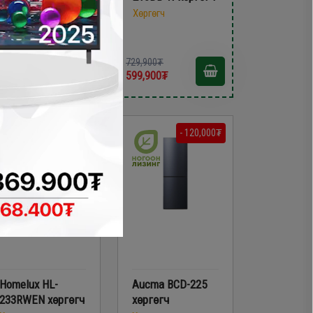
Хөргөгч
Хөргөгч
729,900₮
79,900₮
599,900₮
59,900₮
- 120,000₮
- 120,000₮
Homelux HL-
Aucma BCD-225
233RWEN хөргөгч
хөргөгч