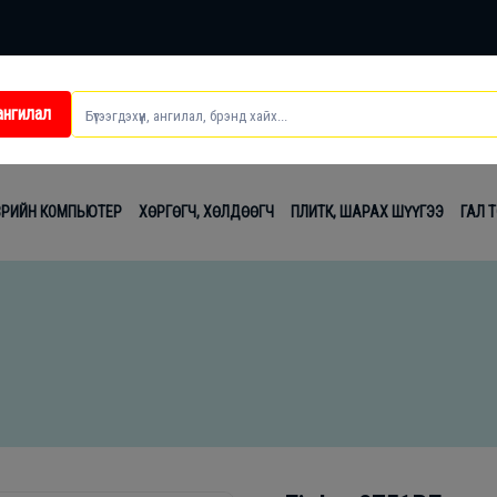
ангилал
ei
ВРИЙН КОМПЬЮТЕР
ХӨРГӨГЧ, ХӨЛДӨӨГЧ
ПЛИТК, ШАРАХ ШҮҮГЭЭ
ГАЛ 
t
лаг
вч
лдах
гсэл