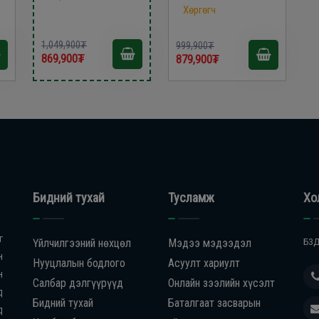
Хөргөгч
1,049,900₮
999,900₮
869,900₮
879,900₮
Бидний тухай
Тусламж
Хо
г
Үйлчилгээний нөхцөл
Мэдээ мэдээдэл
БЗД
н
Нууцлалын бодлого
Асуулт хариулт
н
Салбар дэлгүүрүүд
Онлайн зээлийн хүсэлт
д
Бидний тухай
Баталгаат засварын
д