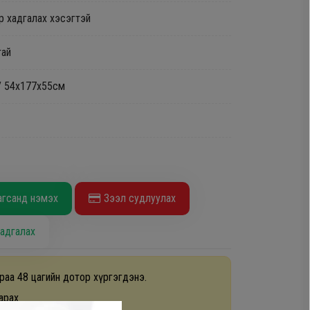
 хадгалах хэсэгтэй
тай
н/ 54х177х55см
агсанд нэмэх
Зээл судлуулах
адгалах
раа 48 цагийн дотор хүргэгдэнэ.
арах