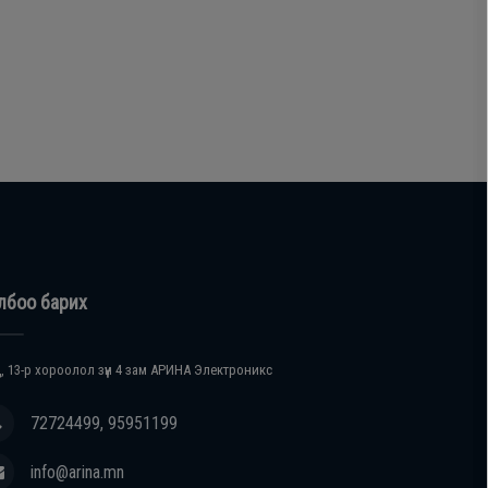
лбоо барих
, 13-р хороолол зүүн 4 зам АРИНА Электроникс
72724499, 95951199
info@arina.mn