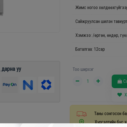
Жимс ногоо хөлдөөхгүйгээр
Сайжруулсан шилэн тавиур
Хэмжээ: /өргөн, өндөр, гү
Баталгаа: 12сар
 дарна уу
Тоо ширхэг
С
Х
Таны сонгосон ба
Хүргэлтийн бүс х