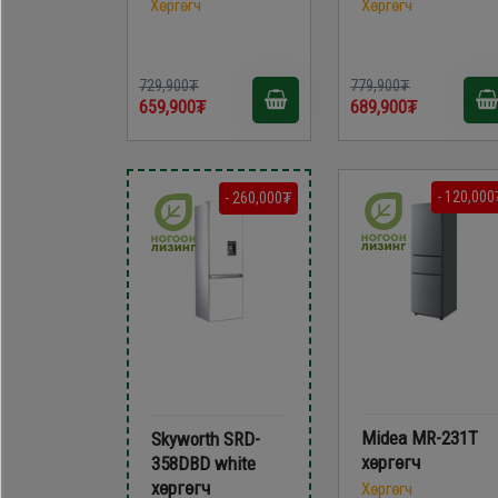
Хөргөгч
Хөргөгч
729,900₮
779,900₮
659,900₮
689,900₮
- 120,000
- 260,000₮
Midea MR-231T
Skyworth SRD-
хөргөгч
358DBD white
хөргөгч
Хөргөгч