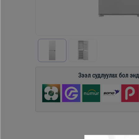
Хөргөгч,
Хөлдөөгч
Плитк,
Шарах
шүүгээ
Зээл судлуулах бол энд
Тавилга
Эйр
кондишн