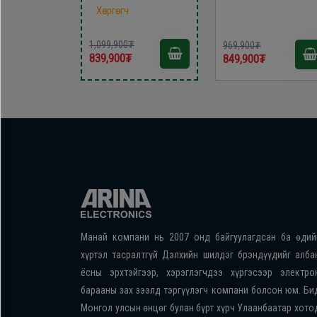
Хөргөгч
1,099,900₮
969,900₮
839,900₮
849,900₮
Манай компани нь 2007 онд байгуулагдсан ба өдий
хүртэл тасралтгүй Дэлхийн шилдэг брэндүүдийг алба
ёсны эрхтэйгээр, хэрэглэгчдээ хүргэсээр электро
барааны зах зээлд тэргүүлэгч компани болсон юм. Би
Монгол улсын өнцөг булан бүрт хүрч Улаанбаатар хото