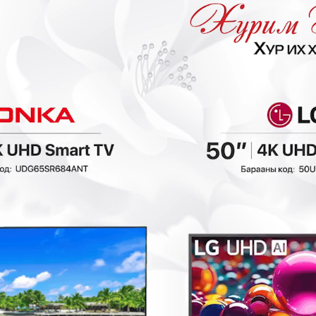
- 50,000₮
- 100,000₮
₮
Meiling BCD-86
Meiling BCD-112
хөргөгч
хөргөгч