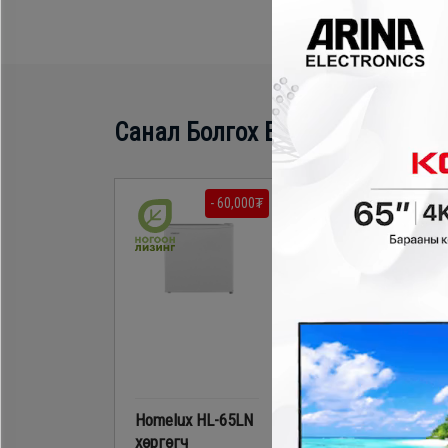
Санал Болгох Бүтээгдэхүүн
- 60,000₮
- 70,000
Homelux HL-65LN
Sharp SJM60MK
хөргөгч
хөргөгч