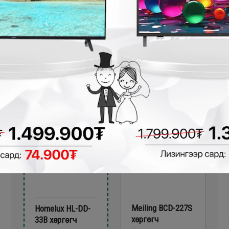
Хөргөгч
Хөргөгч
499,900₮
599,900₮
6
449,900₮
499,900₮
5
₮
- 320,000₮
- 160,000₮
Meiling BCD-227S
Homelux HL-DD-
хөргөгч
33B хөргөгч