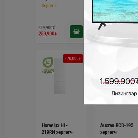
Хөргөгч
Хөргөгч
449,900₮
319,900₮
379,900₮
259,900₮
- 70,000₮
- 90,000
Homelux HL-
Aucma BCD-195
219RN хөргөгч
хөргөгч