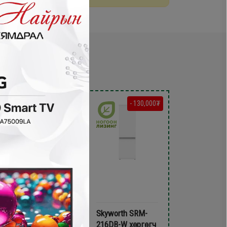
- 120,000₮
- 130,000₮
Meiling BCD-138S
Skyworth SRM-
Хөргөгч
216DB-W хөргөгч