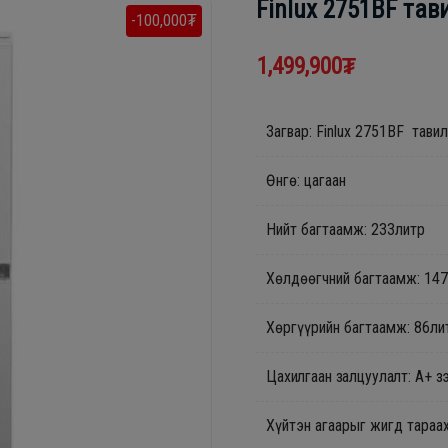
Finlux 2751BF тав
-100,000₮
1,499,900₮
Загвар: Finlux 2751BF тави
Өнгө: цагаан
Нийт багтаамж: 233литр
Хөлдөөгчний багтаамж: 14
Хөргүүрийн багтаамж: 86ли
Цахилгаан залцуулалт: А+ з
Хүйтэн агаарыг жигд тараа