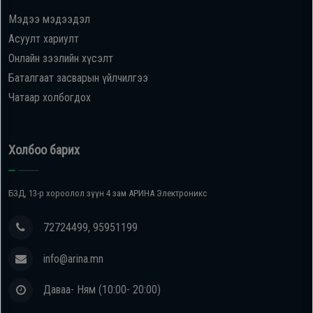
Мэдээ мэдээдэл
Oppo
Асуулт хариулт
Онлайн зээлийн хүсэлт
Mi
Баталгаат засварын үйлчилгээ
Чатаар холбогдох
Infinix
Huawei
Холбоо барих
Tablet
БЗД, 13-р хороолол зүүн 4 зам АРИНА Электроникс
Ухаалаг
72724499, 95951199
Цаг
info@arina.mn
Чихэвч
Даваа- Ням (10:00- 20:00)