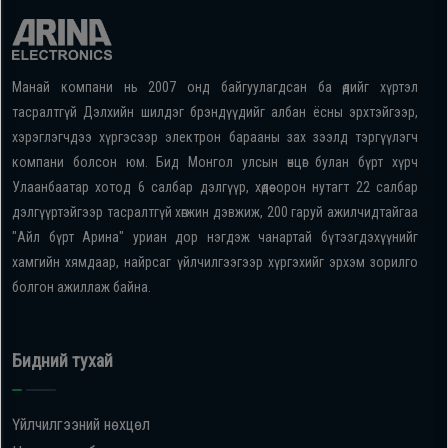
Манай компани нь 2007 онд байгуулагдсан ба өдийг хүртэл
тасралтгүй Дэлхийн шилдэг брэндүүдийг албан ёсны эрхтэйгээр,
хэрэглэгчдээ хүргэсээр электрон барааны зах зээлд тэргүүлэгч
компани болсон юм. Бид Монгол улсын өнцөг булан бүрт хүрч
Улаанбаатар хотод 6 салбар дэлгүүр, хөдөө орон нутагт 22 салбар
дэлгүүртэйгээр тасралтгүй хөгжин дэвжиж, 200 гаруй ажилчидтайгаа
"Айл бүрт Арина" уриан дор нэгдэж чанартай бүтээгдэхүүнийг
хамгийн хямдаар, найрсаг үйлчилгээгээр хүргэхийг эрхэм зорилго
болгон ажиллаж байна.
Бидний тухай
Үйлчилгээний нөхцөл