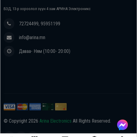
БЗД, 13-р хороолол зүүн 4 зам АРИНА Электроникс
72724499, 95951199
info@arina.mn
Даваа- Ням (10:00- 20:00)
© Copyright
2026
Arina Electronics
All Rights Reserved.