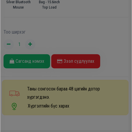
Silver Bluetooth
Bag - 15.6inch
Дагалдах
Mouse
Top Load
хэрэгсэл
Тоо ширхэг
Сагсанд нэмэх
Зээл судлуулах
Таны сонгосон бараа 48 цагийн дотор
хүргэгдэнэ.
Хүргэлтийн бүс харах