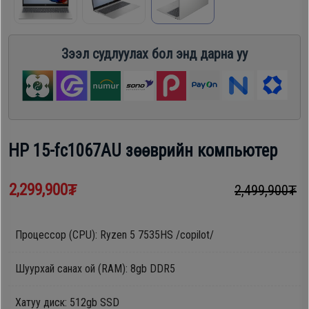
шүүгээ
Хөргөгч,
Хөлдөөгч
Зээл судлуулах бол энд дарна уу
Тавилга
Плитк,
Эйр
Шарах
кондишн
шүүгээ
HP 15-fc1067AU зөөврийн компьютер
ГАР
Тавилга
2,299,900₮
УТАС
2,499,900₮
Процессор (CPU): Ryzen 5 7535HS /copilot/
Эйр
Apple
кондишн
Шуурхай санах ой (RAM): 8gb DDR5
Samsung
Хатуу диск: 512gb SSD