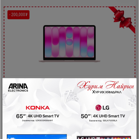
- 200,000₮
Apple MacBook Neo 13-inch A18 Pro MHFD4ZA/A
Зөөврийн Компьютер
2,999,900₮
2,799,900₮