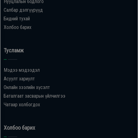
Нууцлалын бодлого
Салбар дэлгүүрүүд
Бидний тухай
Холбоо барих
Тусламж
Мэдээ мэдээдэл
Асуулт хариулт
Онлайн зээлийн хүсэлт
Баталгаат засварын үйлчилгээ
Чатаар холбогдох
Холбоо барих