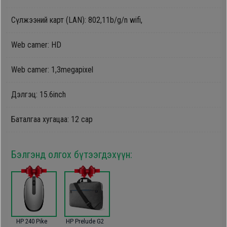
Oppo
Сүлжээний карт (LAN): 802,11b/g/n wifi,
Mi
Web camer: HD
Web camer: 1,3megapixel
Infinix
Дэлгэц: 15.6inch
Huawei
Баталгаа хугацаа: 12 сар
Tablet
Бэлгэнд олгох бүтээгдэхүүн:
Ухаалаг
Цаг
Чихэвч
HP 240 Pike
HP Prelude G2