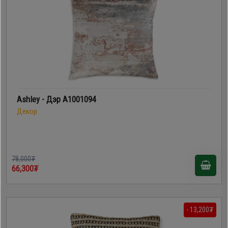
Ashley - Дэр A1001094
Декор
78,000₮
66,300₮
- 13,200₮