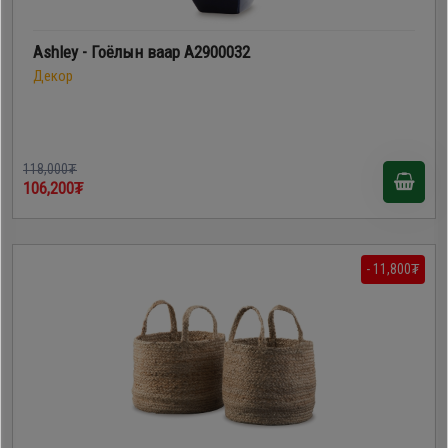
Ashley - Гоёлын ваар A2900032
Декор
118,000₮
106,200₮
- 11,800₮