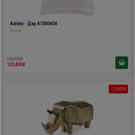
Ashley - Дэр A1000454
Декор
128,000₮
102,400₮
- 11,800₮