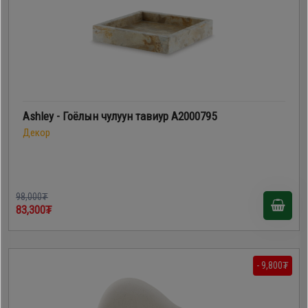
Ashley - Гоёлын чулуун тавиур A2000795
Декор
98,000₮
83,300₮
- 9,800₮