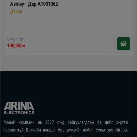
Ashley - Дэр A1001062
Декор
128,000₮
108,800₮
Манай компани нь 2007 онд байгуулагдсан ба өдийг хүртэл
тасралтгүй Дэлхийн шилдэг брэндүүдийг албан ёсны эрхтэйгээр,