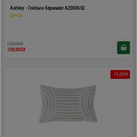
Ashley - Гоёлын баримал A2000652
Декор
128,000₮
108,800₮
- 19,200₮