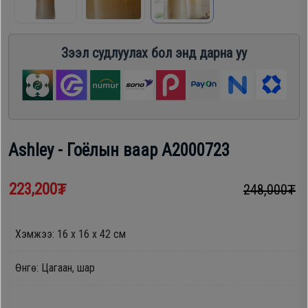
шүүгээ
Хөргөгч,
Хөлдөөгч
Зээл судлуулах бол энд дарна уу
Тавилга
Плитк,
Эйр
Шарах
кондишн
шүүгээ
Ashley - Гоёлын ваар A2000723
ГАР
Тавилга
223,200₮
248,000₮
УТАС
Хэмжээ: 16 х 16 х 42 см
Эйр
Apple
кондишн
Өнгө: Цагаан, шар
Samsung