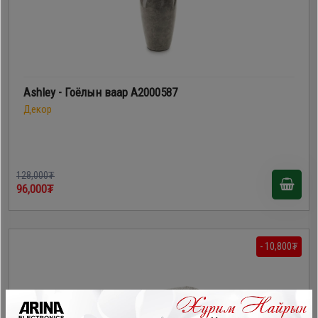
Ashley - Гоёлын ваар A2000587
Декор
128,000₮
96,000₮
- 10,800₮