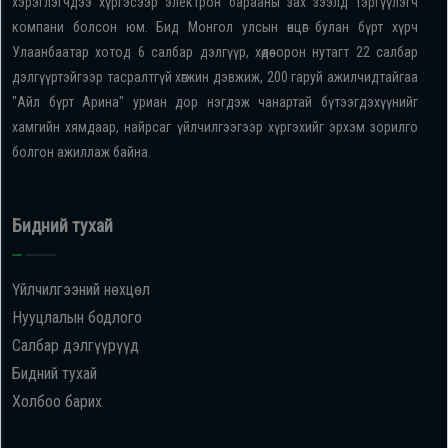
хэрэглэгчдээ хүргэсээр электрон барааны зах зээлд тэргүүлэгч
компани болсон юм. Бид Монгол улсын өнцөг булан бүрт хүрч
Улаанбаатар хотод 6 салбар дэлгүүр, хөдөө орон нутагт 22 салбар
дэлгүүртэйгээр тасралтгүй хөгжин дэвжиж, 200 гаруй ажилчидтайгаа
"Айл бүрт Арина" уриан дор нэгдэж чанартай бүтээгдэхүүнийг
хамгийн хямдаар, найрсаг үйлчилгээгээр хүргэхийг эрхэм зорилго
болгон ажиллаж байна.
Бидний тухай
Үйлчилгээний нөхцөл
Нууцлалын бодлого
Салбар дэлгүүрүүд
Бидний тухай
Холбоо барих