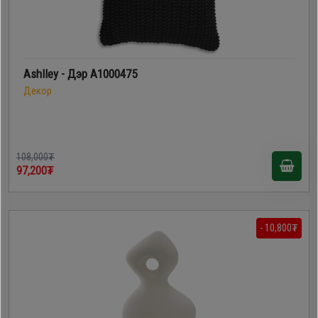
Ashlley - Дэр A1000475
Декор
108,000₮
97,200₮
- 10,800₮