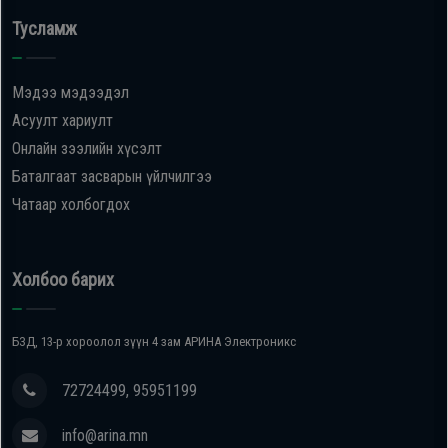
Тусламж
Мэдээ мэдээдэл
Асуулт хариулт
Онлайн зээлийн хүсэлт
Баталгаат засварын үйлчилгээ
Чатаар холбогдох
Холбоо барих
БЗД, 13-р хороолол зүүн 4 зам АРИНА Электроникс
72724499, 95951199
info@arina.mn