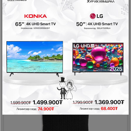
Ashley - Бүтээлэг A1000769
Декор
108,000₮
97,200₮
- 10,800₮