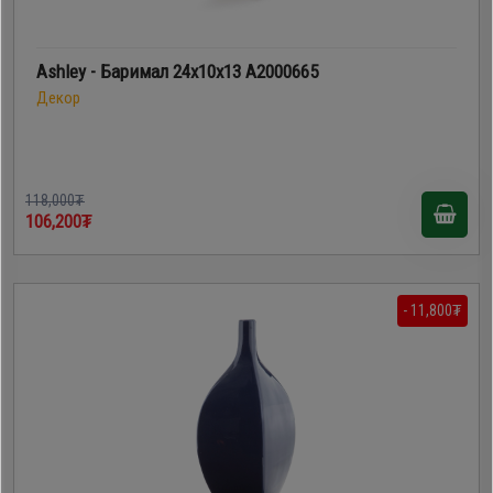
Ashley - Баримал 24х10х13 A2000665
Декор
118,000₮
106,200₮
- 11,800₮