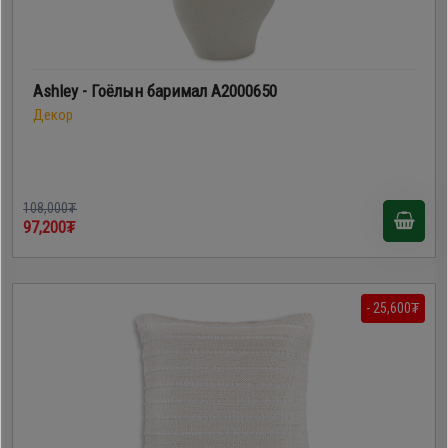
Ashley - Гоёлын баримал A2000650
Декор
108,000₮
97,200₮
- 25,600₮