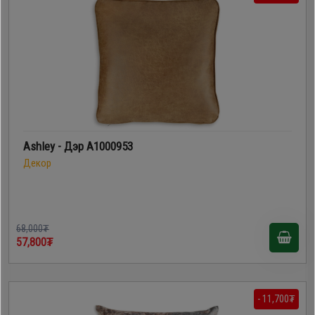
Дагалдах
хэрэгсэл
Ashley - Дэр A1000953
Декор
68,000₮
57,800₮
- 11,700₮