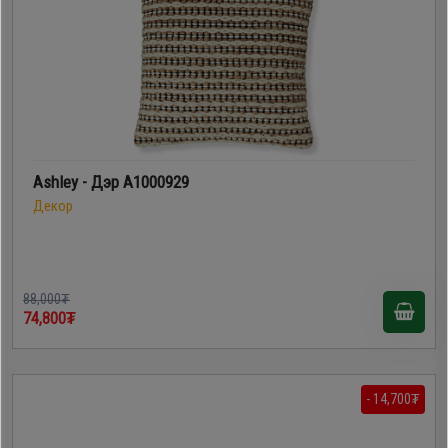
Ashley - Дэр A1000929
Декор
88,000₮
74,800₮
- 14,700₮