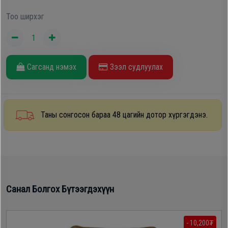
Oppo
Тоо ширхэг
Mi
Сагсанд нэмэх
Зээл судлуулах
Infinix
Huawei
Таны сонгосон бараа 48 цагийн дотор хүргэгдэнэ.
Tablet
Ухаалаг
Цаг
Санал Болгох Бүтээгдэхүүн
Чихэвч
- 10,200₮