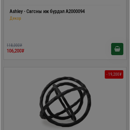
Ashley - Сагсны иж бүрдэл A2000094
Декор
118,000₮
106,200₮
- 19,200₮