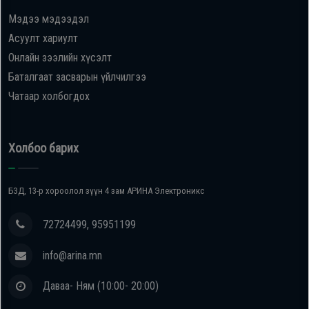
Мэдээ мэдээдэл
Oppo
Асуулт хариулт
Онлайн зээлийн хүсэлт
Mi
Баталгаат засварын үйлчилгээ
Чатаар холбогдох
Infinix
Huawei
Холбоо барих
Tablet
БЗД, 13-р хороолол зүүн 4 зам АРИНА Электроникс
Ухаалаг
72724499, 95951199
Цаг
info@arina.mn
Чихэвч
Даваа- Ням (10:00- 20:00)