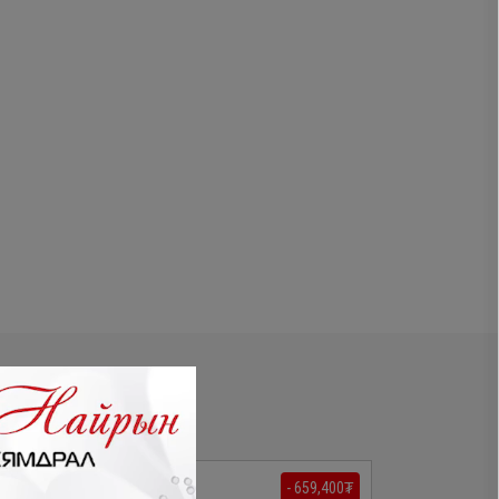
- 769,300₮
- 659,400₮