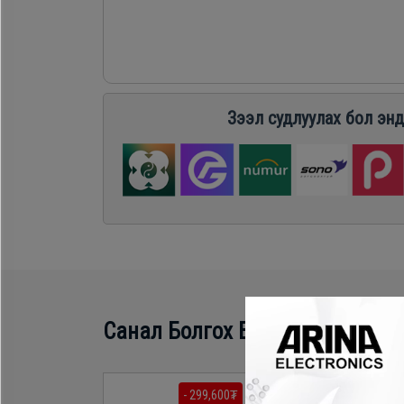
Хөргөгч,
Хөлдөөгч
Плитк,
Зээл судлуулах бол энд
Шарах
шүүгээ
Тавилга
Эйр
Санал Болгох Бүтээгдэхүүн
кондишн
- 299,600₮
- 879,200