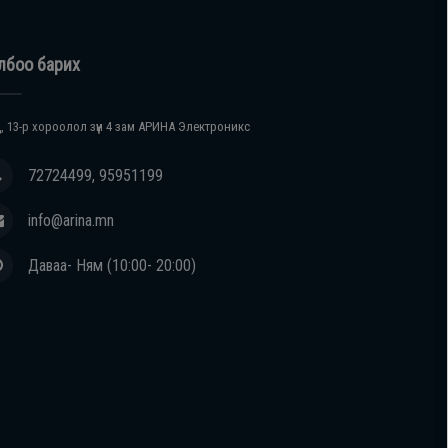
лбоо барих
, 13-р хороолол зүүн 4 зам АРИНА Электроникс
72724499, 95951199
info@arina.mn
Даваа- Ням (10:00- 20:00)