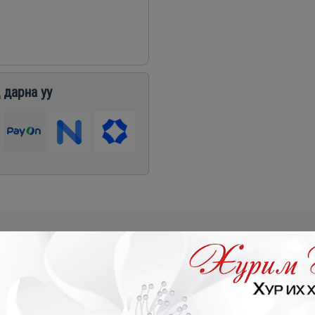
 дарна уу
₮
- 449,500₮
- 769,300₮