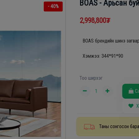
BOAS - Арьсан буй
- 40%
2,998,800₮
BOAS брендийн шинэ загвар
Хэмжээ: 344*91*90
Тоо ширхэг
С
Х
Таны сонгосон бара