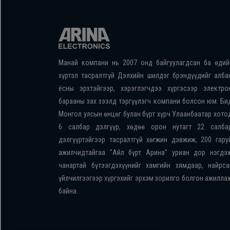
Манай компани нь 2007 онд байгуулагдсан ба өдий
хүртэл тасралтгүй Дэлхийн шилдэг брэндүүдийг алба
ёсны эрхтэйгээр, хэрэглэгчдээ хүргэсээр электро
барааны зах зээлд тэргүүлэгч компани болсон юм. Би
Монгол улсын өнцөг булан бүрт хүрч Улаанбаатар хото
6 салбар дэлгүүр, хөдөө орон нутагт 22 салба
дэлгүүртэйгээр тасралтгүй хөгжин дэвжиж, 200 гару
ажилчидтайгаа "Айл бүрт Арина" уриан дор нэгдэ
чанартай бүтээгдэхүүнийг хамгийн хямдаар, найрса
үйлчилгээгээр хүргэхийг эрхэм зорилго болгон ажилла
байна.