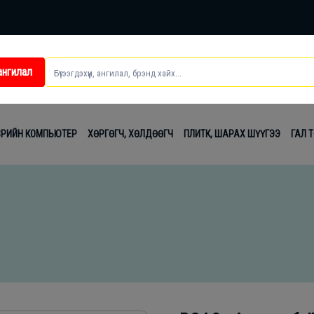
ангилал
ei
ВРИЙН КОМПЬЮТЕР
ХӨРГӨГЧ, ХӨЛДӨӨГЧ
ПЛИТК, ШАРАХ ШҮҮГЭЭ
ГАЛ 
t
лаг
вч
лдах
гсэл