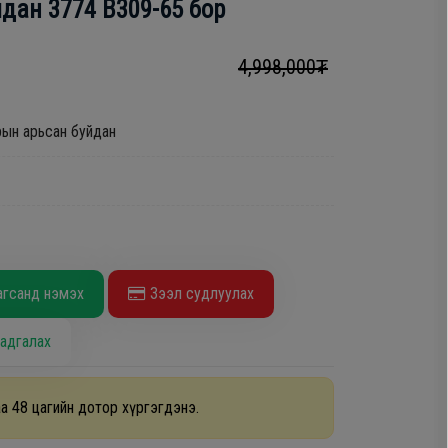
дан 3774 B309-65 бор
4,998,000₮
ын арьсан буйдан
агсанд нэмэх
Зээл судлуулах
адгалах
а 48 цагийн дотор хүргэгдэнэ.