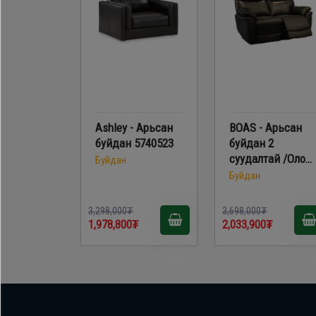
Ashley - Арьсан
BOAS - Арьсан
буйдан 5740523
буйдан 2
суудалтай /Олон
Буйдан
Үйлдэлт/ 3876-
Буйдан
113-65
3,298,000₮
3,698,000₮
1,978,800₮
2,033,900₮