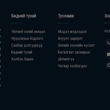
Бидний тухай
Тусламж
Хо
г
Үйлчилгээний нөхцөл
Мэдээ мэдээдэл
БЗД
н
Нууцлалын бодлого
Асуулт хариулт
н
Салбар дэлгүүрүүд
Онлайн зээлийн хүсэлт
д
Бидний тухай
Баталгаат засварын
д
Холбоо барих
үйлчилгээ
р
Чатаар холбогдох
й
ж
г
ж