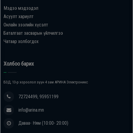
Мэдээ мэдээдэл
Oppo
Асуулт хариулт
Онлайн зээлийн хүсэлт
Mi
Баталгаат засварын үйлчилгээ
Чатаар холбогдох
Infinix
Huawei
Холбоо барих
Tablet
БЗД, 13-р хороолол зүүн 4 зам АРИНА Электроникс
Ухаалаг
72724499, 95951199
Цаг
info@arina.mn
Чихэвч
Даваа- Ням (10:00- 20:00)