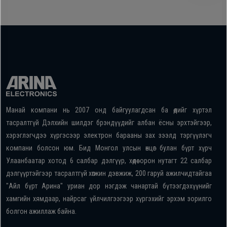
Манай компани нь 2007 онд байгуулагдсан ба өдийг хүртэл
тасралтгүй Дэлхийн шилдэг брэндүүдийг албан ёсны эрхтэйгээр,
хэрэглэгчдээ хүргэсээр электрон барааны зах зээлд тэргүүлэгч
компани болсон юм. Бид Монгол улсын өнцөг булан бүрт хүрч
Улаанбаатар хотод 6 салбар дэлгүүр, хөдөө орон нутагт 22 салбар
дэлгүүртэйгээр тасралтгүй хөгжин дэвжиж, 200 гаруй ажилчидтайгаа
"Айл бүрт Арина" уриан дор нэгдэж чанартай бүтээгдэхүүнийг
хамгийн хямдаар, найрсаг үйлчилгээгээр хүргэхийг эрхэм зорилго
болгон ажиллаж байна.