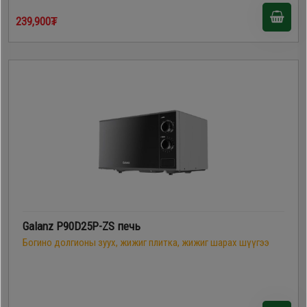
239,900₮
Galanz P90D25P-ZS печь
Богино долгионы зуух, жижиг плитка, жижиг шарах шүүгээ