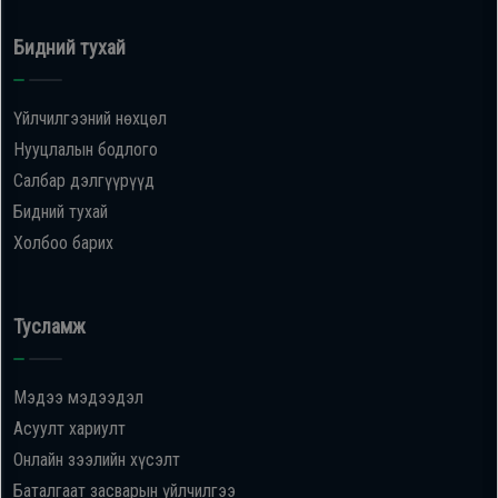
Бидний тухай
Үйлчилгээний нөхцөл
Нууцлалын бодлого
Салбар дэлгүүрүүд
Бидний тухай
Холбоо барих
Тусламж
Мэдээ мэдээдэл
Асуулт хариулт
Онлайн зээлийн хүсэлт
Баталгаат засварын үйлчилгээ