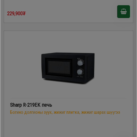
229,900₮
Sharp R-219EK печь
Богино долгионы зуух, жижиг плитка, жижиг шарах шүүгээ