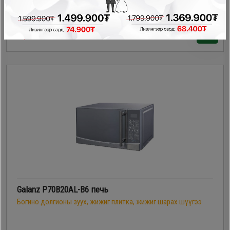
209,900₮
Galanz P70B20AL-B6 печь
Богино долгионы зуух, жижиг плитка, жижиг шарах шүүгээ