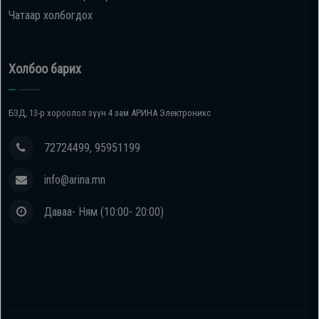
Чатаар холбогдох
Холбоо барих
БЗД, 13-р хороолол зүүн 4 зам АРИНА Электроникс
72724499, 95951199
info@arina.mn
Даваа- Ням (10:00- 20:00)