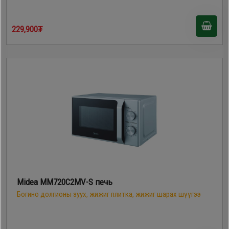
229,900₮
Midea MM720C2MV-S печь
Богино долгионы зуух, жижиг плитка, жижиг шарах шүүгээ