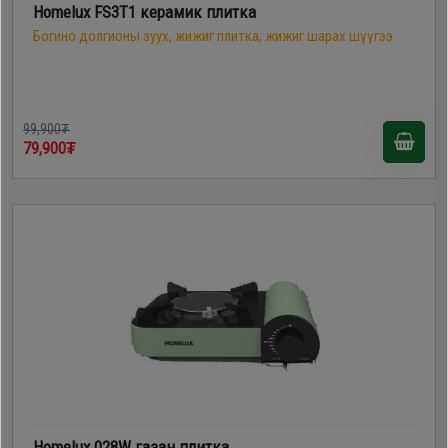
Homelux FS3T1 керамик плитка
Богино долгионы зуух, жижиг плитка, жижиг шарах шүүгээ
99,900₮
79,900₮
Homelux 028W газан плитка