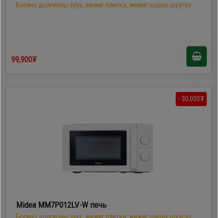
Богино долгионы зуух, жижиг плитка, жижиг шарах шүүгээ
99,900₮
- 30,000₮
Midea MM7P012LV-W печь
Богино долгионы зуух, жижиг плитка, жижиг шарах шүүгээ