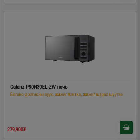
Galanz P90N30EL-ZW печь
Богино долгионы зуух, жижиг плитка, жижиг шарах шүүгээ
279,900₮