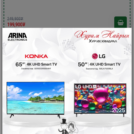
249,900₮
199,900₮
Midea MM7P012MZ-B печь
Богино долгионы зуух, жижиг плитка, жижиг шарах шүүгээ