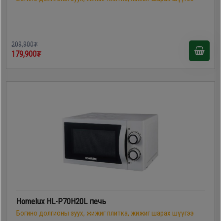
209,900₮
179,900₮
Homelux HL-P70H20L печь
Богино долгионы зуух, жижиг плитка, жижиг шарах шүүгээ