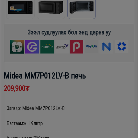
шүүгээ
Хөргөгч,
Хөлдөөгч
Тавилга
Зээл судлуулах бол энд дарна уу
Плитк,
Эйр
Шарах
кондишн
шүүгээ
Midea MM7P012LV-B печь
ГАР
Тавилга
УТАС
209,900₮
Эйр
Загвар: Midea MM7P012LV-B
Apple
кондишн
Багтаамж: 19литр
Samsung