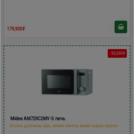
179,900₮
- 50,000₮
Midea AM720C2MV-S печь
Богино долгионы зуух, жижиг плитка, жижиг шарах шүүгээ