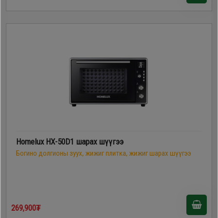
Homelux HX-50D1 шарах шүүгээ
Богино долгионы зуух, жижиг плитка, жижиг шарах шүүгээ
269,900₮