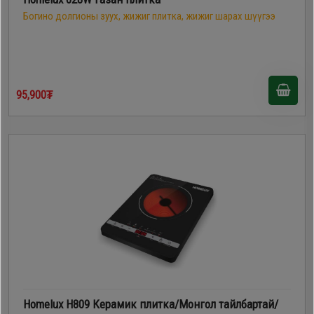
Богино долгионы зуух, жижиг плитка, жижиг шарах шүүгээ
95,900₮
Homelux H809 Керамик плитка/Монгол тайлбартай/