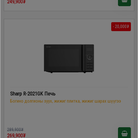
249,900₮
- 20,000₮
Sharp R-2021GK Печь
Богино долгионы зуух, жижиг плитка, жижиг шарах шүүгээ
289,900₮
269,900₮