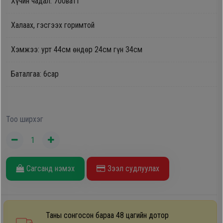
Хүчин чадал: 700ватт
Oppo
Халаах, гэсгээх горимтой
Mi
Хэмжээ: урт 44см өндөр 24см гүн 34см
Infinix
Баталгаа: 6сар
Huawei
Тоо ширхэг
Tablet
Ухаалаг
Сагсанд нэмэх
Зээл судлуулах
Цаг
Чихэвч
Таны сонгосон бараа 48 цагийн дотор