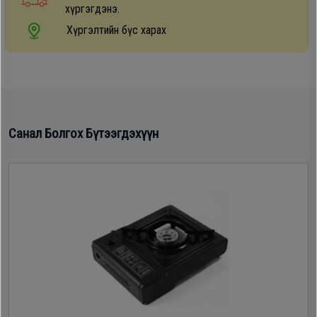
хүргэгдэнэ.
Дагалдах
Хүргэлтийн бүс харах
хэрэгсэл
Санал Болгох Бүтээгдэхүүн