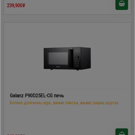
239,900₮
Galanz P90D25EL-CG печь
Богино долгионы зуух, жижиг плитка, жижиг шарах шүүгээ