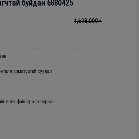
агчтай буйдан 6880425
1,698,000₮
өөн
металл арматуртай суудал
ийг поли файберээр бүрсэн