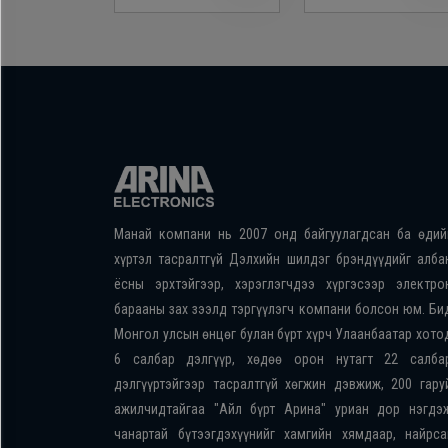
Манай компани нь 2007 онд байгуулагдсан ба өдий
хүртэл тасралтгүй Дэлхийн шилдэг брэндүүдийг алба
ёсны эрхтэйгээр, хэрэглэгчдээ хүргэсээр электро
барааны зах зээлд тэргүүлэгч компани болсон юм. Би
Монгол улсын өнцөг булан бүрт хүрч Улаанбаатар хото
6 салбар дэлгүүр, хөдөө орон нутагт 22 салба
дэлгүүртэйгээр тасралтгүй хөгжин дэвжиж, 200 гару
ажилчидтайгаа "Айл бүрт Арина" уриан дор нэгдэ
чанартай бүтээгдэхүүнийг хамгийн хямдаар, найрса