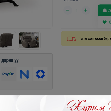
С
Х
Таны сонгосон бара
 дарна уу