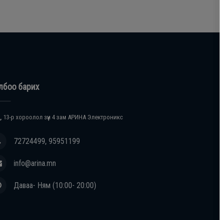
лбоо барих
, 13-р хороолол зүүн 4 зам АРИНА Электроникс
72724499, 95951199
info@arina.mn
Даваа- Ням (10:00- 20:00)