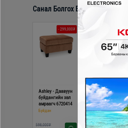
Санал Болгох Бүтээгдэхүүн
- 299,000₮
- 104,700
Ashley - Даавуун
Ashley - Даавуун
буйдангийн хөл
буйдангийн хөл
амраагч 6720414
амраагч 5080514
Буйдан
Буйдан
598,000₮
698,000₮