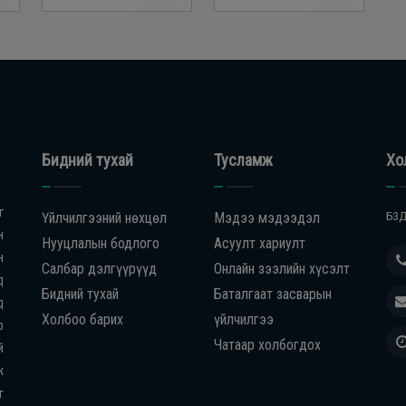
Бидний тухай
Тусламж
Хо
г
Үйлчилгээний нөхцөл
Мэдээ мэдээдэл
БЗД
н
Нууцлалын бодлого
Асуулт хариулт
н
Салбар дэлгүүрүүд
Онлайн зээлийн хүсэлт
д
Бидний тухай
Баталгаат засварын
д
Холбоо барих
үйлчилгээ
р
Чатаар холбогдох
й
ж
г