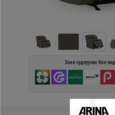
Хөргөгч,
Хөлдөөгч
Плитк,
Шарах
шүүгээ
Зээл судлуулах бол энд
Тавилга
Эйр
кондишн