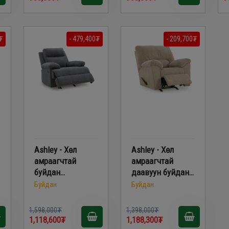
₮
- 479,400₮
- 209,700₮
Ashley - Хөл
Ashley - Хөл
амраагчтай
амраагчтай
буйдан
даавуун буйдан
PC9140625
2420325
Буйдан
Буйдан
1,598,000₮
1,398,000₮
1,118,600₮
1,188,300₮