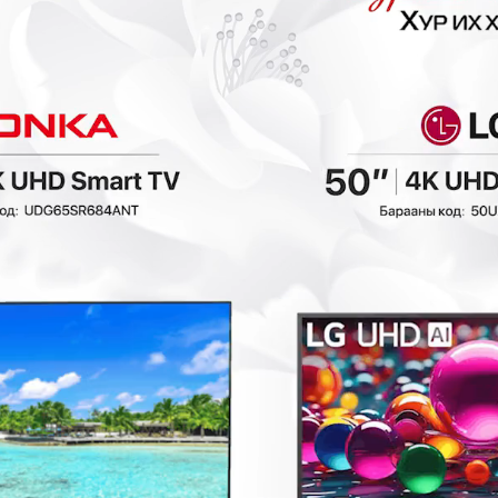
₮
- 269,401₮
- 269,400₮
Ashley - Хөл
Ashley - Хөл,
амраагчтай
нуруу амраагчтай
буйдан 3427126
буйдан 3427026
Буйдан
Буйдан
898,000₮
898,000₮
7