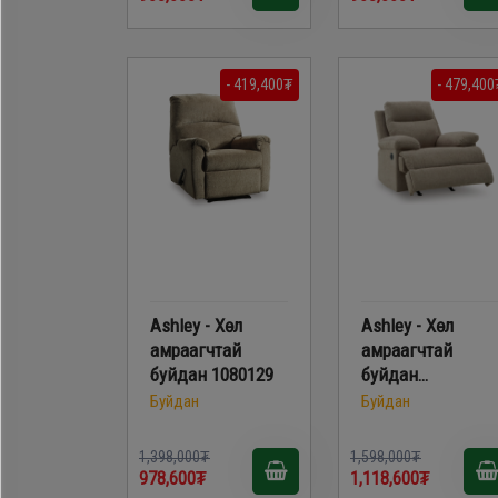
- 419,400₮
- 479,400
Ashley - Хөл
Ashley - Хөл
амраагчтай
амраагчтай
буйдан 1080129
буйдан
PC9140525
Буйдан
Буйдан
1,398,000₮
1,598,000₮
978,600₮
1,118,600₮