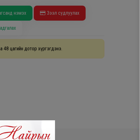
агсанд нэмэх
Зээл судлуулах
адгалах
а 48 цагийн дотор хүргэгдэнэ.