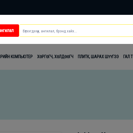
ангилал
ei
ВРИЙН КОМПЬЮТЕР
ХӨРГӨГЧ, ХӨЛДӨӨГЧ
ПЛИТК, ШАРАХ ШҮҮГЭЭ
ГАЛ 
t
лаг
вч
лдах
гсэл