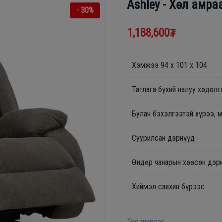
Ashley - Хөл амра
- 30%
1,188,600₮
Хэмжээ 94 x 101 x 104
Татлага бүхий налуу хөдөлг
Булан бэхэлгээтэй хүрээ, 
Суурилсан дэрнүүд
Өндөр чанарын хөөсөн дэр
Хиймэл савхин бүрээс
Тоо ширхэг