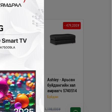
- 119,700₮
- 479,200₮
Ashley - Арьсан
Ashley - Арьсан
буйдангийн хөл
буйдангийн хөл
амраагч 3150308
амраагч 5740514
Буйдан
Буйдан
98,000₮
1,198,000₮