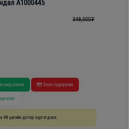
андал A1000445
348,000₮
агсанд нэмэх
Зээл судлуулах
адгалах
а 48 цагийн дотор хүргэгдэнэ.