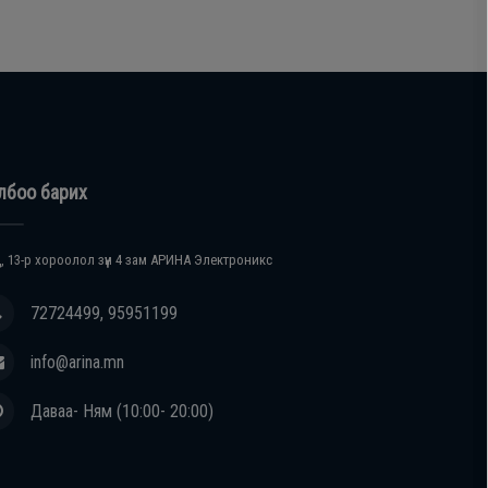
лбоо барих
, 13-р хороолол зүүн 4 зам АРИНА Электроникс
72724499, 95951199
info@arina.mn
Даваа- Ням (10:00- 20:00)