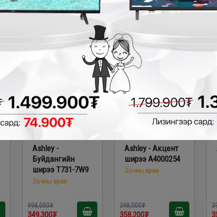
259,200₮
259,200₮
3
₮
- 648,700₮
- 39,800₮
Ashley -
Ashley - Акцент
Буйдангийн
ширээ A4000254
ширээ T731-7W9
Зочны өрөө
Зочны өрөө
998,000₮
398,000₮
3
349,300₮
358,200₮
3