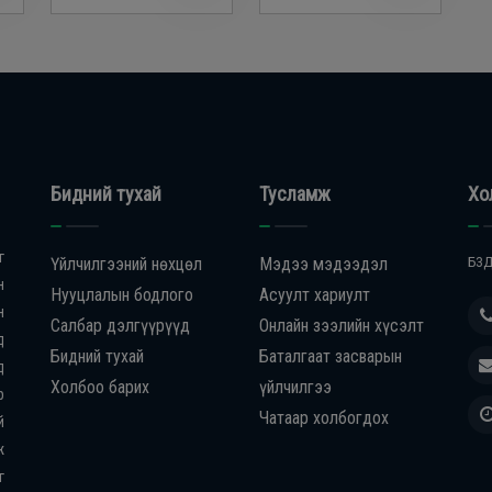
Бидний тухай
Тусламж
Хо
г
Үйлчилгээний нөхцөл
Мэдээ мэдээдэл
БЗД
н
Нууцлалын бодлого
Асуулт хариулт
н
Салбар дэлгүүрүүд
Онлайн зээлийн хүсэлт
д
Бидний тухай
Баталгаат засварын
д
Холбоо барих
үйлчилгээ
р
Чатаар холбогдох
й
ж
г