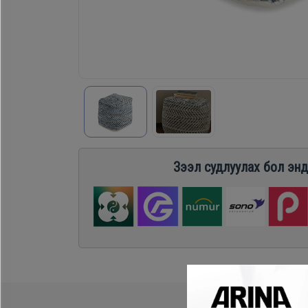
Хөргөгч,
Хөлдөөгч
Плитк,
Шарах
шүүгээ
Зээл судлуулах бол энд
Тавилга
Эйр
кондишн