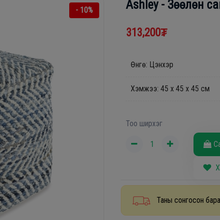
Ashley - Зөөлөн с
- 10%
313,200₮
Өнгө: Цэнхэр
Хэмжээ: 45 х 45 х 45 см
Тоо ширхэг
С
Х
Таны сонгосон бара