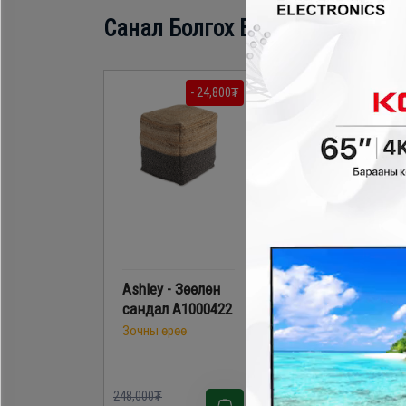
Санал Болгох Бүтээгдэхүүн
- 24,800₮
- 28,800
Ashley - Зөөлөн
Ashley - Зөөлөн
сандал A1000422
сандал A1000420
Зочны өрөө
Зочны өрөө
248,000₮
288,000₮