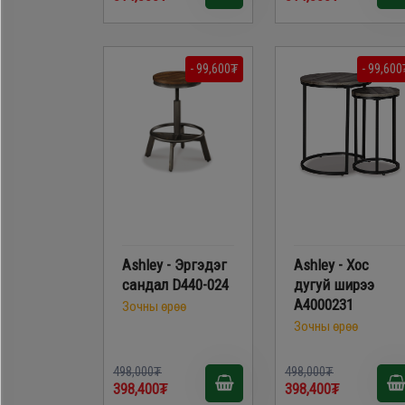
- 99,600₮
- 99,600
Ashley - Эргэдэг
Ashley - Хос
сандал D440-024
дугуй ширээ
A4000231
Зочны өрөө
Зочны өрөө
498,000₮
498,000₮
398,400₮
398,400₮