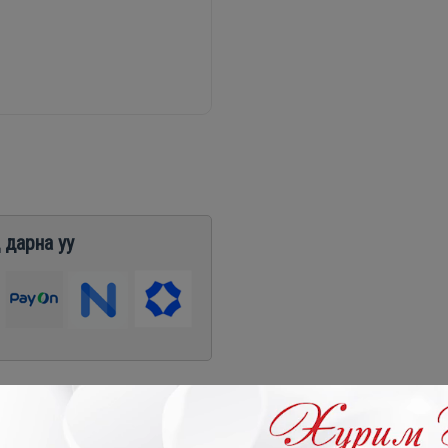
 дарна уу