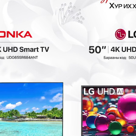
₮
- 28,800₮
- 28,800₮
Ashley - Зөөлөн
Ashley - Зөөлөн
сандал A1000550
сандал A1001058
Зочны өрөө
Зочны өрөө
288,000₮
288,000₮
8