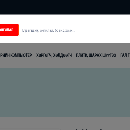
ангилал
ei
ВРИЙН КОМПЬЮТЕР
ХӨРГӨГЧ, ХӨЛДӨӨГЧ
ПЛИТК, ШАРАХ ШҮҮГЭЭ
ГАЛ 
t
лаг
вч
лдах
гсэл