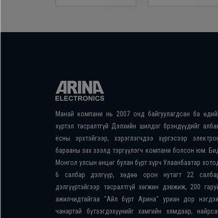
Манай компани нь 2007 онд байгуулагдсан ба өдий
хүртэл тасралтгүй Дэлхийн шилдэг брэндүүдийг алба
ёсны эрхтэйгээр, хэрэглэгчдээ хүргэсээр электро
барааны зах зээлд тэргүүлэгч компани болсон юм. Би
Монгол улсын өнцөг булан бүрт хүрч Улаанбаатар хото
6 салбар дэлгүүр, хөдөө орон нутагт 22 салба
дэлгүүртэйгээр тасралтгүй хөгжин дэвжиж, 200 гару
ажилчидтайгаа "Айл бүрт Арина" уриан дор нэгдэ
чанартай бүтээгдэхүүнийг хамгийн хямдаар, найрса