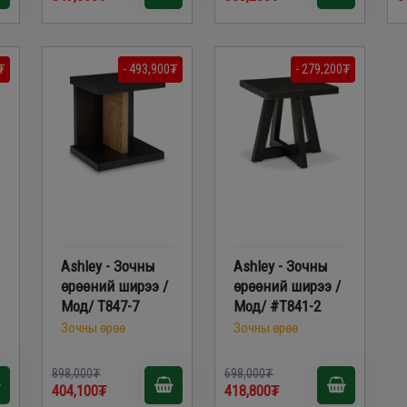
₮
- 493,900₮
- 279,200₮
Ashley - Зочны
Ashley - Зочны
өрөөний ширээ /
өрөөний ширээ /
Мод/ T847-7
Мод/ #T841-2
Зочны өрөө
Зочны өрөө
898,000₮
698,000₮
404,100₮
418,800₮