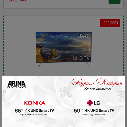
- 300,000₮
Skyworth 55'' 4K UHD Smart TV /55G66H/
Зурагт
1,499,900₮
1,199,900₮