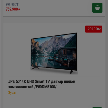
899,900₮
759,900₮
- 200,000₮
JPE 50'' 4K UHD Smart TV давхар шилэн
хамгаалалттай /E50DM8100/
Зурагт