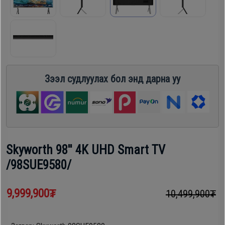
шүүгээ
Хөргөгч,
Хөлдөөгч
Тавилга
Плитк,
Эйр
Зээл судлуулах бол энд дарна уу
Шарах
кондишн
шүүгээ
ГАР
Тавилга
УТАС
Skyworth 98'' 4K UHD Smart TV
/98SUE9580/
Эйр
Apple
кондишн
9,999,900₮
10,499,900₮
Samsung