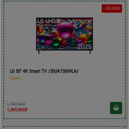
- 430,000₮
LG 50'' 4K Smart TV /50UA75009LA/
Зурагт
1,799,900₮
1,369,900₮