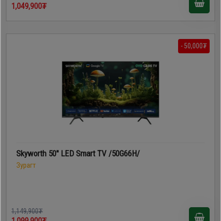
1,049,900₮
- 50,000₮
Skyworth 50'' LED Smart TV /50G66H/
Зурагт
1,149,900₮
1,099,900₮