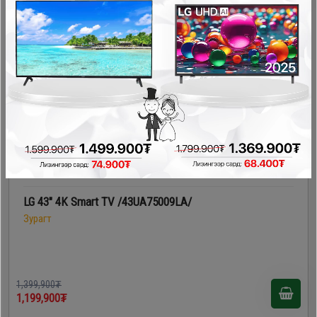
- 200,000₮
LG 43" 4K Smart TV /43UA75009LA/
Зурагт
1,399,900₮
1,199,900₮