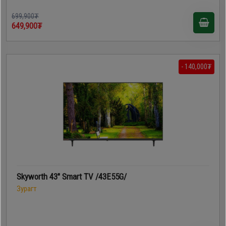
699,900₮
649,900₮
- 140,000₮
Skyworth 43" Smart TV /43E55G/
Зурагт