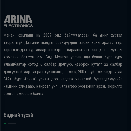
Манай компани нь 2007 онд байгуулагдсан ба өдийг хүртэл
тасралтгүй Дэлхийн шилдэг брэндүүдийг албан ёсны эрхтэйгээр,
хэрэглэгчдээ хүргэсээр электрон барааны зах зээлд тэргүүлэгч
компани болсон юм. Бид Монгол улсын өнцөг булан бүрт хүрч
Улаанбаатар хотод 6 салбар дэлгүүр, хөдөө орон нутагт 22 салбар
дэлгүүртэйгээр тасралтгүй хөгжин дэвжиж, 200 гаруй ажилчидтайгаа
"Айл бүрт Арина" уриан дор нэгдэж чанартай бүтээгдэхүүнийг
хамгийн хямдаар, найрсаг үйлчилгээгээр хүргэхийг эрхэм зорилго
болгон ажиллаж байна.
Бидний тухай