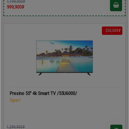
1,199,900₮
999,900₮
- 250,000₮
Presino 55" 4k Smart TV /55U6000/
Зурагт
1,299,900₮