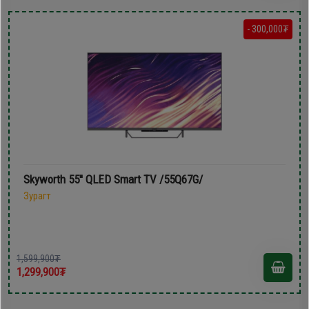
- 300,000₮
Skyworth 55'' QLED Smart TV /55Q67G/
Зурагт
1,599,900₮
1,299,900₮