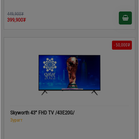
449,900₮
399,900₮
- 50,000₮
Skyworth 43'' FHD TV /43E20G/
Зурагт