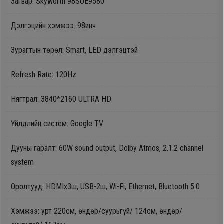
Загвар: Skyworth 98SUE9580
Oppo
Дэлгэцийн хэмжээ: 98инч
Mi
Зурагтын төрөл: Smart, LED дэлгэцтэй
Infinix
Refresh Rate: 120Hz
Нягтрал: 3840*2160 ULTRA HD
Huawei
Үйлдлийн систем: Google TV
Tablet
Дууны гаралт: 60W sound output, Dolby Atmos, 2.1.2 channel
system
Ухаалаг
Цаг
Оролтууд: HDMIх3ш, USB-2ш, Wi-Fi, Ethernet, Bluetooth 5.0
Чихэвч
Хэмжээ: урт 220см, өндөр/суурьгүй/ 124см, өндөр/