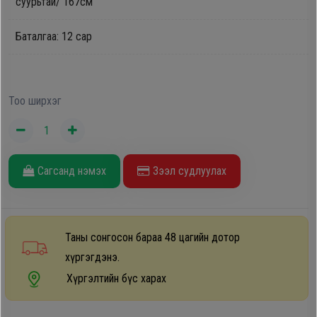
суурьтай/ 167см
Дагалдах
хэрэгсэл
Баталгаа: 12 сар
Тоо ширхэг
Сагсанд нэмэх
Зээл судлуулах
Таны сонгосон бараа 48 цагийн дотор
хүргэгдэнэ.
Хүргэлтийн бүс харах