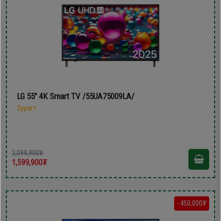
LG 55'' 4K Smart TV /55UA75009LA/
Зурагт
2,099,900₮
1,599,900₮
- 450,000₮