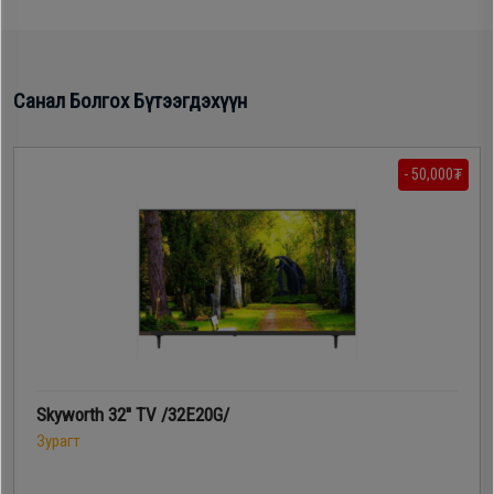
Санал Болгох Бүтээгдэхүүн
- 50,000₮
Skyworth 32'' TV /32E20G/
Зурагт