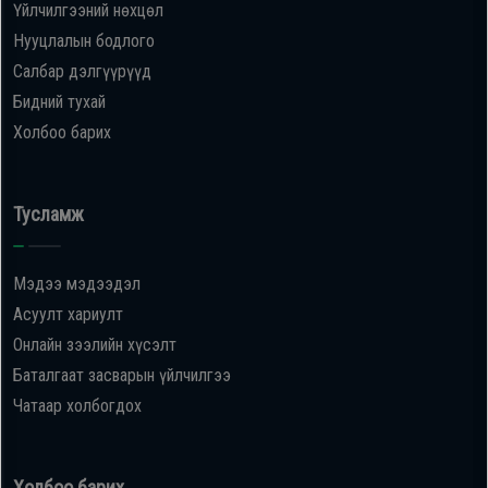
Үйлчилгээний нөхцөл
Нууцлалын бодлого
Салбар дэлгүүрүүд
Бидний тухай
Холбоо барих
Тусламж
Мэдээ мэдээдэл
Асуулт хариулт
Онлайн зээлийн хүсэлт
Баталгаат засварын үйлчилгээ
Чатаар холбогдох
Холбоо барих