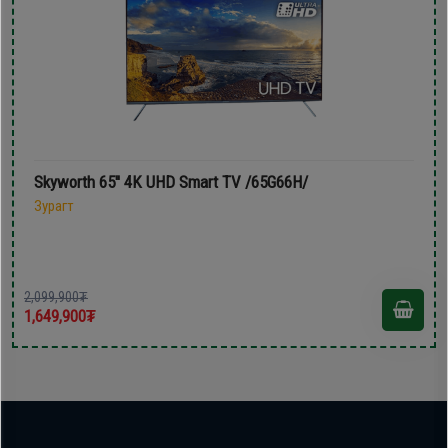
Skyworth 65'' 4K UHD Smart TV /65G66H/
Зурагт
2,099,900₮
1,649,900₮