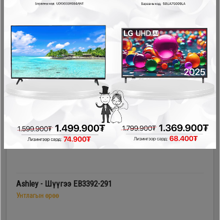
228,000₮
193,800₮
- 159,200₮
Ashley - Шүүгээ EB3392-291
Унтлагын өрөө