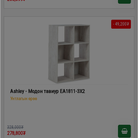
- 49,200₮
Ashley - Модон тавиур EA1811-3X2
Унтлагын өрөө
328,000₮
278,800₮