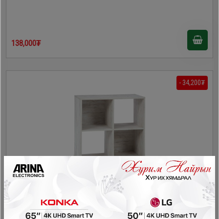
138,000₮
- 34,200₮
Ashley - Модон тавиур EA1811-2X2
Унтлагын өрөө