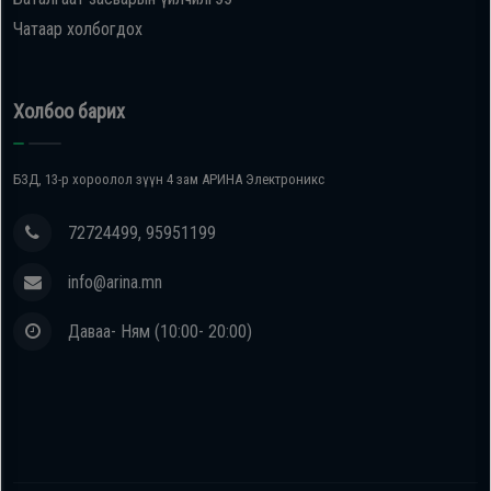
Чатаар холбогдох
Холбоо барих
БЗД, 13-р хороолол зүүн 4 зам АРИНА Электроникс
72724499, 95951199
info@arina.mn
Даваа- Ням (10:00- 20:00)