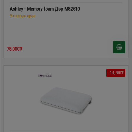
Дагалдах
Ashley - Memory foam Дэр M82510
хэрэгсэл
Унтлагын өрөө
78,000₮
- 14,700₮