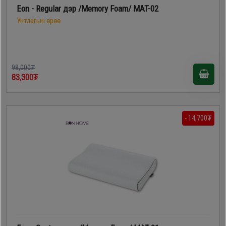
Eon - Regular дэр /Memory Foam/ MAT-02
Унтлагын өрөө
98,000₮
83,300₮
- 14,700₮