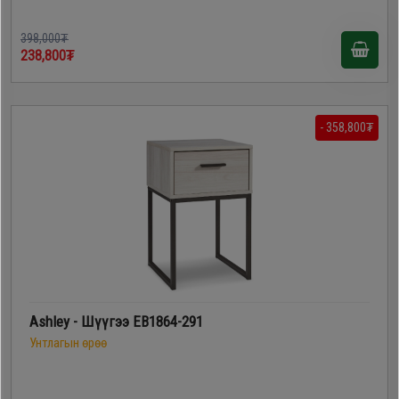
398,000₮
238,800₮
- 358,800₮
Ashley - Шүүгээ EB1864-291
Унтлагын өрөө