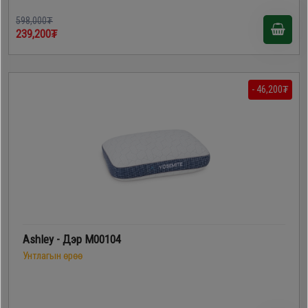
598,000₮
239,200₮
- 46,200₮
Ashley - Дэр M00104
Унтлагын өрөө