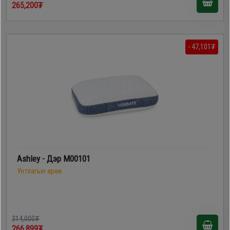
265,200₮
- 47,101₮
Ashley - Дэр M00101
Унтлагын өрөө
314,000₮
266,899₮