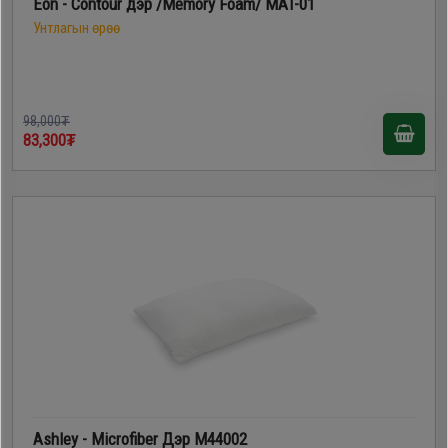
Eon - Contour дэр /Memory Foam/ MAT-01
Унтлагын өрөө
98,000₮
83,300₮
Ashley - Microfiber Дэр M44002