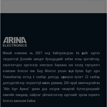
Манай компани нь 2007 онд байгуулагдсан ба өдийг хүртэл
тасралтгүй Дэлхийн шилдэг брэндүүдийг албан ёсны эрхтэйгээр,
хэрэглэгчдээ хүргэсээр электрон барааны зах зээлд тэргүүлэгч
компани болсон юм. Бид Монгол улсын өнцөг булан бүрт хүрч
Улаанбаатар хотод 6 салбар дэлгүүр, хөдөө орон нутагт 22 салбар
дэлгүүртэйгээр тасралтгүй хөгжин дэвжиж, 200 гаруй ажилчидтайгаа
"Айл бүрт Арина" уриан дор нэгдэж чанартай бүтээгдэхүүнийг
хамгийн хямдаар, найрсаг үйлчилгээгээр хүргэхийг эрхэм зорилго
болгон ажиллаж байна.