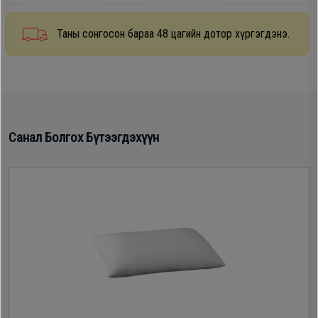
Oppo
Таны сонгосон бараа 48 цагийн дотор хүргэгдэнэ.
Mi
Infinix
Санал Болгох Бүтээгдэхүүн
Huawei
Tablet
Ухаалаг
Цаг
Чихэвч