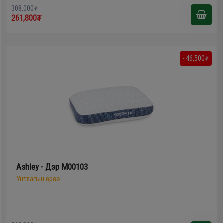
308,000₮
261,800₮
- 46,500₮
Ashley - Дэр M00103
Унтлагын өрөө