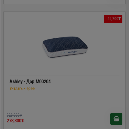
- 49,200₮
Ashley - Дэр M00204
Унтлагын өрөө
328,000₮
278,800₮