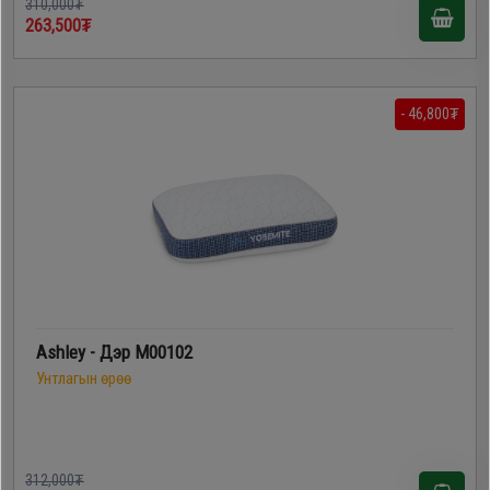
310,000₮
263,500₮
- 46,800₮
Ashley - Дэр M00102
Унтлагын өрөө
312,000₮