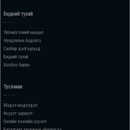
Бидний тухай
Үйлчилгээний нөхцөл
Нууцлалын бодлого
Салбар дэлгүүрүүд
Бидний тухай
Холбоо барих
Тусламж
Мэдээ мэдээдэл
Асуулт хариулт
Онлайн зээлийн хүсэлт
Баталгаат засварын үйлчилгээ