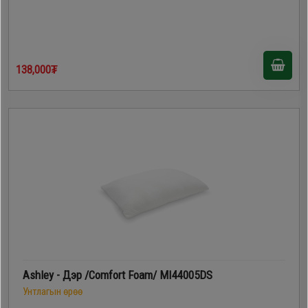
138,000₮
Ashley - Дэр /Comfort Foam/ MI44005DS
Унтлагын өрөө