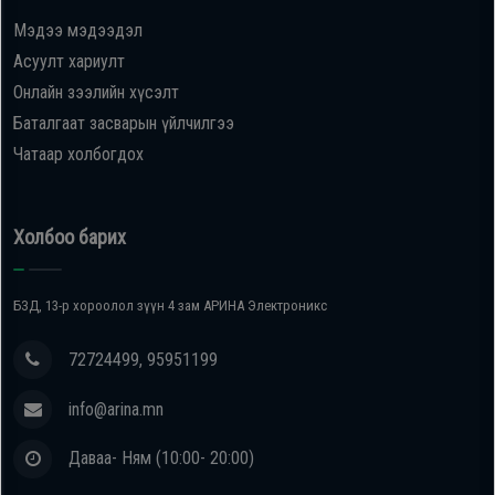
Мэдээ мэдээдэл
Oppo
Асуулт хариулт
Онлайн зээлийн хүсэлт
Mi
Баталгаат засварын үйлчилгээ
Чатаар холбогдох
Infinix
Huawei
Холбоо барих
Tablet
БЗД, 13-р хороолол зүүн 4 зам АРИНА Электроникс
Ухаалаг
72724499, 95951199
Цаг
info@arina.mn
Чихэвч
Даваа- Ням (10:00- 20:00)