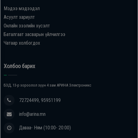
Мэдээ мэдээдэл
Oppo
Асуулт хариулт
Онлайн зээлийн хүсэлт
Mi
Баталгаат засварын үйлчилгээ
Чатаар холбогдох
Infinix
Huawei
Холбоо барих
Tablet
БЗД, 13-р хороолол зүүн 4 зам АРИНА Электроникс
Ухаалаг
72724499, 95951199
Цаг
info@arina.mn
Чихэвч
Даваа- Ням (10:00- 20:00)