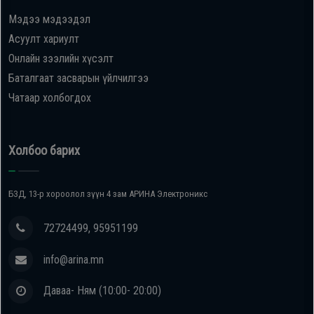
Мэдээ мэдээдэл
Oppo
Асуулт хариулт
Онлайн зээлийн хүсэлт
Mi
Баталгаат засварын үйлчилгээ
Чатаар холбогдох
Infinix
Huawei
Холбоо барих
Tablet
БЗД, 13-р хороолол зүүн 4 зам АРИНА Электроникс
Ухаалаг
72724499, 95951199
Цаг
info@arina.mn
Чихэвч
Даваа- Ням (10:00- 20:00)