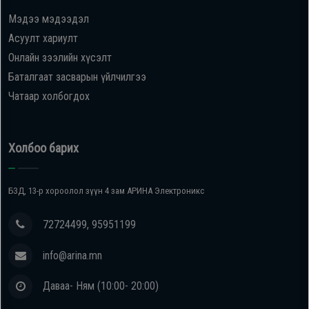
Мэдээ мэдээдэл
Oppo
Асуулт хариулт
Онлайн зээлийн хүсэлт
Mi
Баталгаат засварын үйлчилгээ
Чатаар холбогдох
Infinix
Huawei
Холбоо барих
Tablet
БЗД, 13-р хороолол зүүн 4 зам АРИНА Электроникс
Ухаалаг
72724499, 95951199
Цаг
info@arina.mn
Чихэвч
Даваа- Ням (10:00- 20:00)