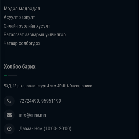
Мэдээ мэдээдэл
Oppo
Асуулт хариулт
Онлайн зээлийн хүсэлт
Mi
Баталгаат засварын үйлчилгээ
Чатаар холбогдох
Infinix
Huawei
Холбоо барих
Tablet
БЗД, 13-р хороолол зүүн 4 зам АРИНА Электроникс
Ухаалаг
72724499, 95951199
Цаг
info@arina.mn
Чихэвч
Даваа- Ням (10:00- 20:00)