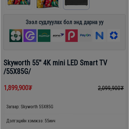
шүүгээ
Хөргөгч,
Хөлдөөгч
Зээл судлуулах бол энд дарна уу
Тавилга
Плитк,
Эйр
Шарах
кондишн
шүүгээ
Skyworth 55'' 4K mini LED Smart TV
/55X85G/
ГАР
Тавилга
УТАС
1,899,900₮
2,099,900₮
Эйр
Apple
Загвар: Skyworth 55X85G
кондишн
Samsung
Дэлгэцийн хэмжээ: 55инч