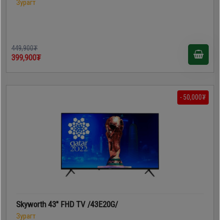
Зурагт
449,900₮
399,900₮
- 50,000₮
Skyworth 43'' FHD TV /43E20G/
Зурагт