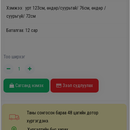
Дагалдах
Хэмжээ: урт 123см, өндөр/суурьтай/ 76см, өндөр /
хэрэгсэл
суурьгүй/ 72см
Баталгаа: 12 сар
Тоо ширхэг
Сагсанд нэмэх
Зээл судлуулах
Таны сонгосон бараа 48 цагийн дотор
хүргэгдэнэ.
Хүргэлтийн бүс харах