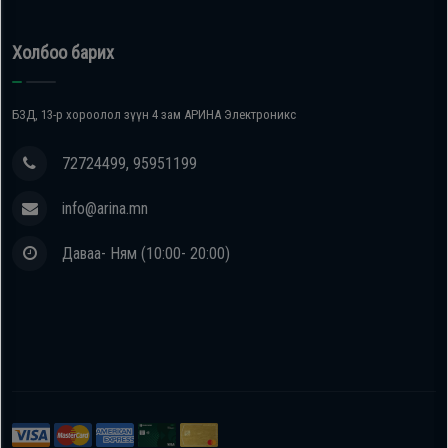
Холбоо барих
БЗД, 13-р хороолол зүүн 4 зам АРИНА Электроникс
72724499, 95951199
info@arina.mn
Даваа- Ням (10:00- 20:00)