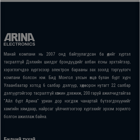
Манай компани нь 2007 онд байгуулагдсан ба өдийг хүртэл
тасралтгүй Дэлхийн шилдэг брэндүүдийг албан ёсны эрхтэйгээр,
хэрэглэгчдээ хүргэсээр электрон барааны зах зээлд тэргүүлэгч
компани болсон юм. Бид Монгол улсын өнцөг булан бүрт хүрч
Улаанбаатар хотод 6 салбар дэлгүүр, хөдөө орон нутагт 22 салбар
дэлгүүртэйгээр тасралтгүй хөгжин дэвжиж, 200 гаруй ажилчидтайгаа
"Айл бүрт Арина" уриан дор нэгдэж чанартай бүтээгдэхүүнийг
хамгийн хямдаар, найрсаг үйлчилгээгээр хүргэхийг эрхэм зорилго
болгон ажиллаж байна.
Бидний тухай