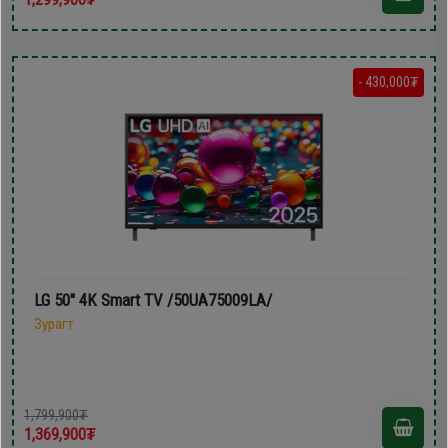
- 430,000₮
LG 50'' 4K Smart TV /50UA75009LA/
Зурагт
1,799,900₮
1,369,900₮