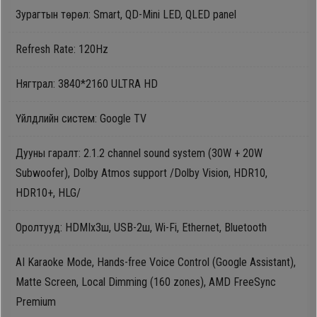
Зурагтын төрөл: Smart, QD-Mini LED, QLED panel
Oppo
Refresh Rate: 120Hz
Mi
Нягтрал: 3840*2160 ULTRA HD
Infinix
Үйлдлийн систем: Google TV
Huawei
Дууны гаралт: 2.1.2 channel sound system (30W + 20W
Subwoofer), Dolby Atmos support /Dolby Vision, HDR10,
Tablet
HDR10+, HLG/
Оролтууд: HDMIх3ш, USB-2ш, Wi-Fi, Ethernet, Bluetooth
Ухаалаг
Цаг
AI Karaoke Mode, Hands-free Voice Control (Google Assistant),
Matte Screen, Local Dimming (160 zones), AMD FreeSync
Чихэвч
Premium