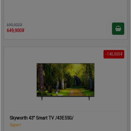
699,900₮
649,900₮
- 140,000₮
Skyworth 43" Smart TV /43E55G/
Зурагт