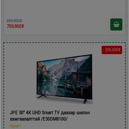
899,900₮
759,900₮
- 200,000₮
JPE 50'' 4K UHD Smart TV давхар шилэн
хамгаалалттай /E50DM8100/
Зурагт