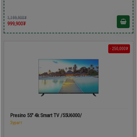
1,199,900₮
999,900₮
- 250,000₮
Presino 55" 4k Smart TV /55U6000/
Зурагт