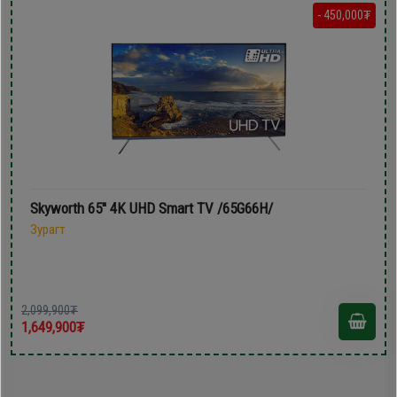
- 450,000₮
Skyworth 65'' 4K UHD Smart TV /65G66H/
Зурагт
2,099,900₮
1,649,900₮