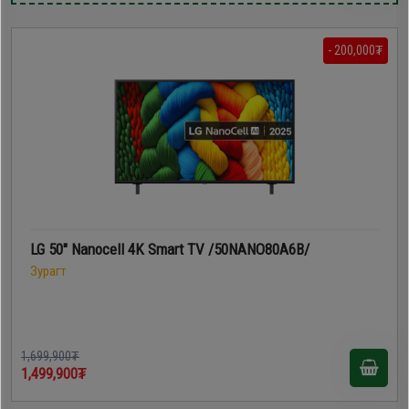
- 200,000₮
LG 50" Nanocell 4K Smart TV /50NANO80A6B/
Зурагт
1,699,900₮
1,499,900₮