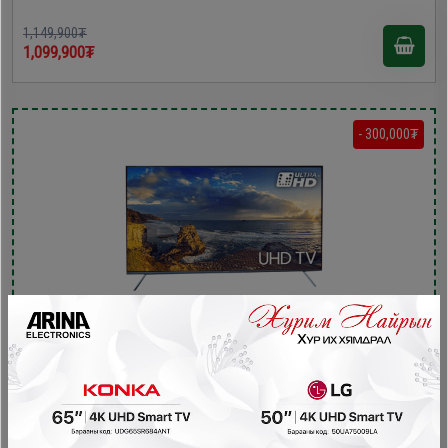
1,149,900₮
1,099,900₮
- 300,000₮
Skyworth 55'' 4K UHD Smart TV /55G66H/
Зурагт