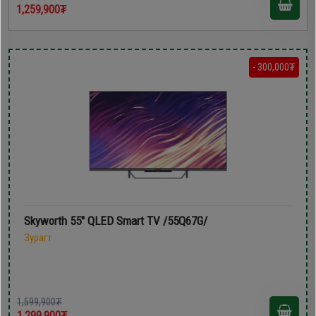
1,259,900₮
- 300,000₮
Skyworth 55'' QLED Smart TV /55Q67G/
Зурагт
1,599,900₮
1,299,900₮