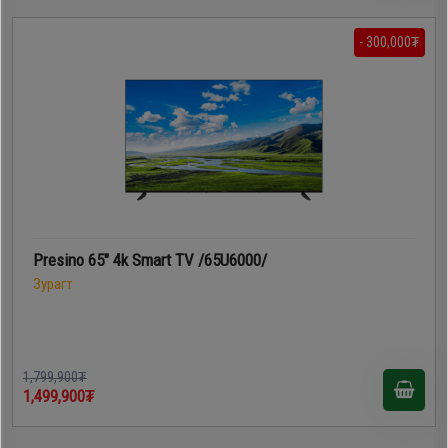
- 300,000₮
Presino 65" 4k Smart TV /65U6000/
Зурагт
1,799,900₮
1,499,900₮