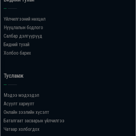
Үйлчилгээний нөхцөл
Нууцлалын бодлого
Салбар дэлгүүрүүд
Бидний тухай
Холбоо барих
Тусламж
Мэдээ мэдээдэл
Асуулт хариулт
Онлайн зээлийн хүсэлт
Баталгаат засварын үйлчилгээ
Чатаар холбогдох