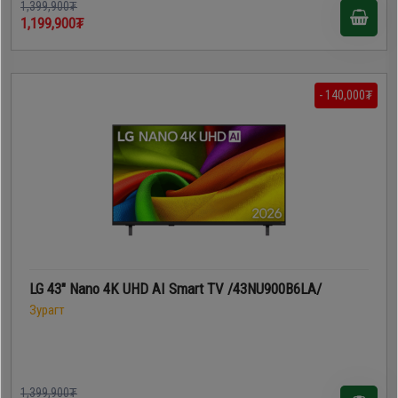
1,399,900₮
1,199,900₮
- 140,000₮
LG 43" Nano 4K UHD AI Smart TV /43NU900B6LA/
Зурагт
1,399,900₮