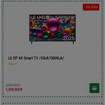
- 500,000₮
LG 55'' 4K Smart TV /55UA75009LA/
Зурагт
2,099,900₮
1,599,900₮