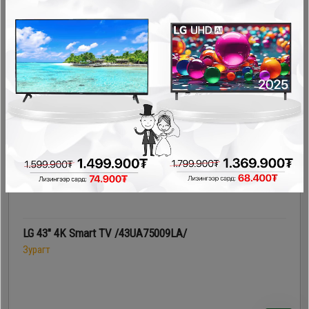
1,499,900₮
1,199,900₮
- 200,000₮
LG 43" 4K Smart TV /43UA75009LA/
Зурагт