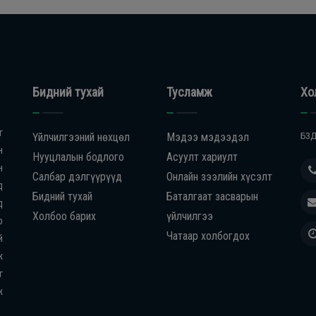
Бидний тухай
Тусламж
Хо
г
Үйлчилгээний нөхцөл
Мэдээ мэдээдэл
БЗД
н
Нууцлалын бодлого
Асуулт хариулт
н
Салбар дэлгүүрүүд
Онлайн зээлийн хүсэлт
д
Бидний тухай
Баталгаат засварын
д
Холбоо барих
үйлчилгээ
р
Чатаар холбогдох
й
ж
г
ж