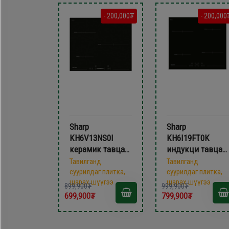
- 200,000₮
- 200,000
Sharp
Sharp
KH6V13NS0I
KH6I19FT0K
керамик тавцан
индукци тавцан
плитка
плитка
Тавилганд
Тавилганд
суурилдаг плитка,
суурилдаг плитка,
шарах шүүгээ
шарах шүүгээ
899,900₮
999,900₮
699,900₮
799,900₮