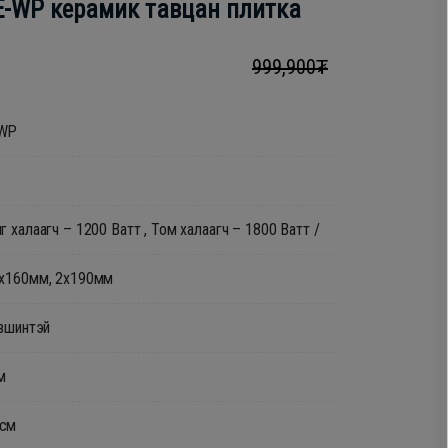
E-WP керамик тавцан плитка
999,900₮
-WP
 халаагч – 1200 Ватт , Том халаагч – 1800 Ватт /
1х160мм, 2х190мм
үвшинтэй
м
мжээ: 56x49см