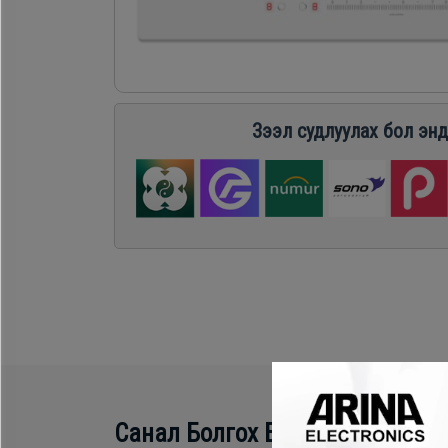
Хөргөгч,
Хөлдөөгч
Плитк,
Зээл судлуулах бол энд
Шарах
шүүгээ
Тавилга
Эйр
кондишн
Санал Болгох Бүтээгдэхүүн