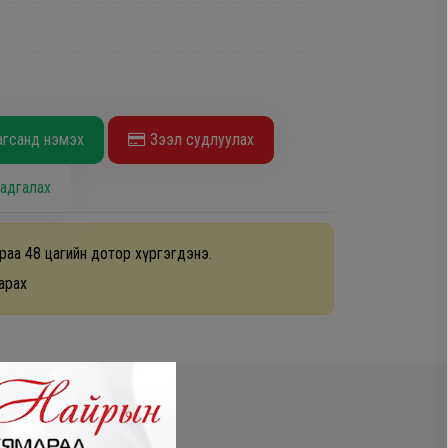
агсанд нэмэх
Зээл судлуулах
адгалах
раа 48 цагийн дотор хүргэгдэнэ.
арах