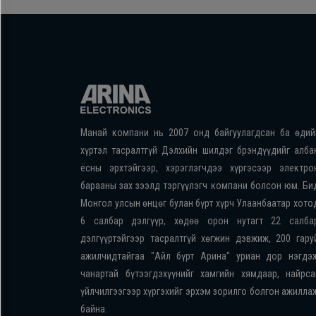
Манай компани нь 2007 онд байгуулагдсан ба өдий
хүртэл тасралтгүй Дэлхийн шилдэг брэндүүдийг алба
ёсны эрхтэйгээр, хэрэглэгчдээ хүргэсээр электро
барааны зах зээлд тэргүүлэгч компани болсон юм. Би
Монгол улсын өнцөг булан бүрт хүрч Улаанбаатар хото
6 салбар дэлгүүр, хөдөө орон нутагт 22 салба
дэлгүүртэйгээр тасралтгүй хөгжин дэвжиж, 200 гару
ажилчидтайгаа "Айл бүрт Арина" уриан дор нэгдэ
чанартай бүтээгдэхүүнийг хамгийн хямдаар, найрса
үйлчилгээгээр хүргэхийг эрхэм зорилго болгон ажилла
байна.