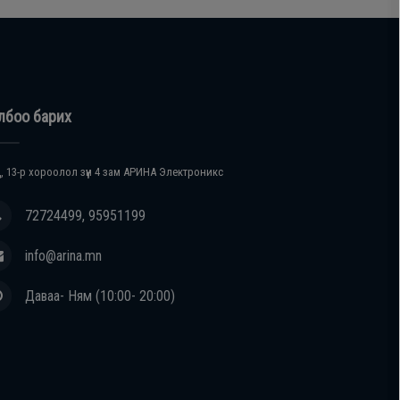
лбоо барих
, 13-р хороолол зүүн 4 зам АРИНА Электроникс
72724499, 95951199
info@arina.mn
Даваа- Ням (10:00- 20:00)