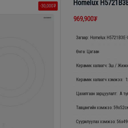
Homelux H5721B3
-30,000₮
969,900₮
Загвар: Homelux H5721B3E
Өнгө: Цагаан
Керамик халаагч: 3ш / Жижиг
Керамик халаагч хэмжээ: 
Цахилгаан зарцуулалт: А т
Тавцангийн хэмжээ: 59x52с
Суурилуулах хэ