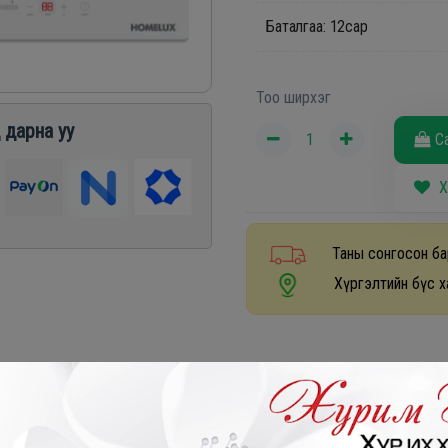
Баталгаа: 12сар
Тоо ширхэг
 дарна уу
С
Х
Таны сонгосон ба
Хүргэлтийн бүс х