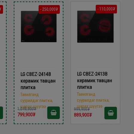
- 110,000₮
₮
- 250,000₮
LG CBEZ-2413B
LG CBEZ-2414B
керамик тавцан
керамик тавцан
плитка
плитка
Тавилганд
Тавилганд
суурилдаг плитка,
суурилдаг плитка,
шарах шүүгээ
шарах шүүгээ
1,049,900₮
999,900₮
799,900₮
889,900₮