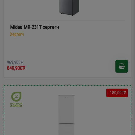
Midea MR-231T хөргөгч
Хөргөгч
969,900₮
849,900₮
- 180,000₮