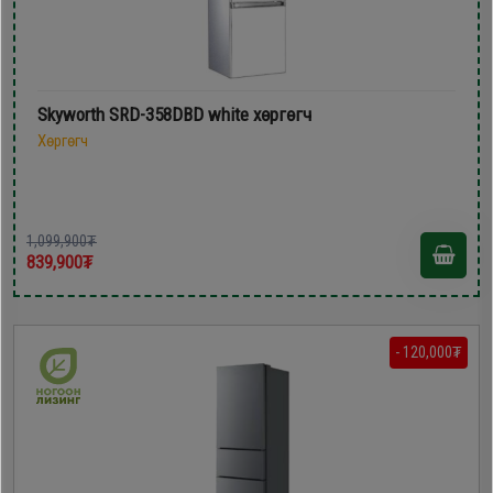
Skyworth SRD-358DBD white хөргөгч
Хөргөгч
1,099,900₮
839,900₮
- 120,000₮