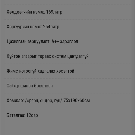
Oppo
Хөлдөөгчийн нэмж: 169литр
Хөргүүрийн нэмж: 254литр
Mi
Цахилгаан зарцуулалт: A++ зэрэглэл
Infinix
Хүйтэн агаарыг тараах систем цантдаггүй
Huawei
Жимс ногоогүй хадгалах хэсэгтэй
Tablet
Сайжр шилэн бэхэлсэн
Ухаалаг
Хэмжээ: /өргөн, өндөр, гүн/ 75х190х60см
Цаг
Баталгаа: 12сар
Чихэвч