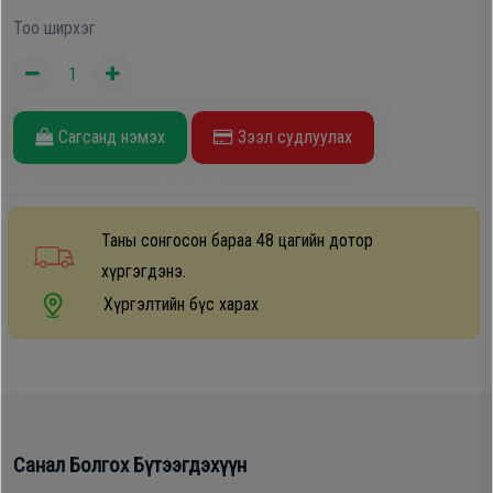
Дагалдах
Тоо ширхэг
хэрэгсэл
Сагсанд нэмэх
Зээл судлуулах
Таны сонгосон бараа 48 цагийн дотор
хүргэгдэнэ.
Хүргэлтийн бүс харах
Санал Болгох Бүтээгдэхүүн