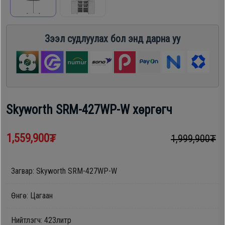
шүүгээ
Хөргөгч,
Хөлдөөгч
Зээл судлуулах бол энд дарна уу
Тавилга
Плитк,
Эйр
Шарах
кондишн
шүүгээ
Skyworth SRM-427WP-W хөргөгч
ГАР
Тавилга
1,559,900₮
1,999,900₮
УТАС
Загвар: Skyworth SRM-427WP-W
Эйр
Apple
кондишн
Өнгө: Цагаан
Samsung
Нийтлэгч: 423литр