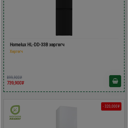
Homelux HL-DD-33B хөргөгч
Хөргөгч
899,900₮
739,900₮
- 320,000₮