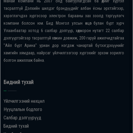
Манай компани нь 2007 онд байгуулагдсан ба өдийг хүртэл
тасралтгүй Дэлхийн шилдэг брэндүүдийг албан ёсны эрхтэйгээр,
хэрэглэгчдээ хүргэсээр электрон барааны зах зээлд тэргүүлэгч
компани болсон юм. Бид Монгол улсын өнцөг булан бүрт хүрч
Улаанбаатар хотод 6 салбар дэлгүүр, хөдөө орон нутагт 22 салбар
дэлгүүртэйгээр тасралтгүй хөгжин дэвжиж, 200 гаруй ажилчидтайгаа
"Айл бүрт Арина" уриан дор нэгдэж чанартай бүтээгдэхүүнийг
хамгийн хямдаар, найрсаг үйлчилгээгээр хүргэхийг эрхэм зорилго
болгон ажиллаж байна.
Бидний тухай
Үйлчилгээний нөхцөл
Нууцлалын бодлого
Салбар дэлгүүрүүд
Бидний тухай