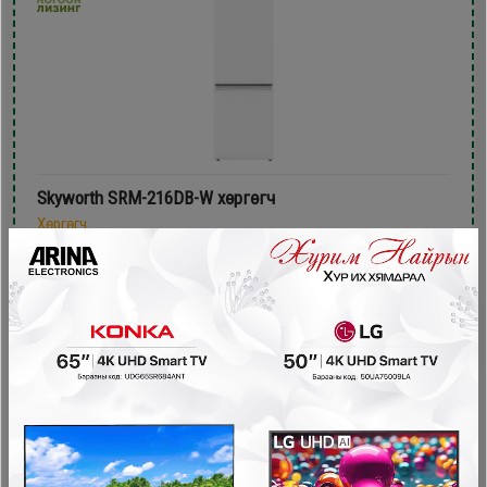
Skyworth SRM-216DB-W хөргөгч
Хөргөгч
729,900₮
599,900₮
- 70,000₮