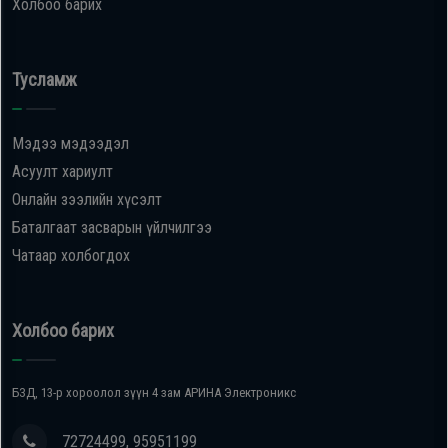
Холбоо барих
Тусламж
Мэдээ мэдээдэл
Асуулт хариулт
Онлайн зээлийн хүсэлт
Баталгаат засварын үйлчилгээ
Чатаар холбогдох
Холбоо барих
БЗД, 13-р хороолол зүүн 4 зам АРИНА Электроникс
72724499, 95951199