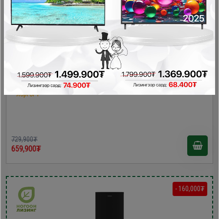
Homelux HL-219RN хөргөгч
Хөргөгч
729,900₮
659,900₮
- 160,000₮