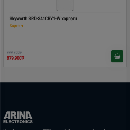
Skyworth SRD-341CBY1-W хөргөгч
Хөргөгч
999,900₮
879,900₮