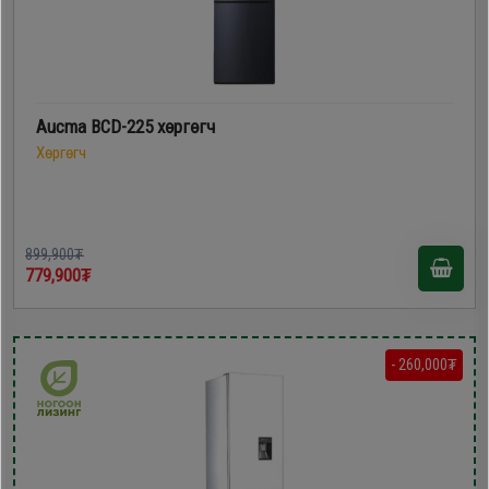
Aucma BCD-225 хөргөгч
Хөргөгч
899,900₮
779,900₮
- 260,000₮