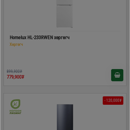
Homelux HL-233RWEN хөргөгч
Хөргөгч
899,900₮
779,900₮
- 120,000₮