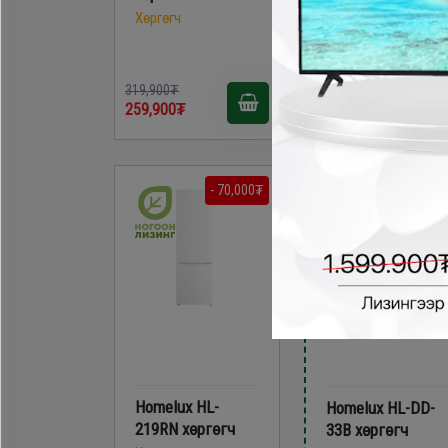
Хөргөгч
Хөргөгч
449,900₮
319,900₮
379,900₮
259,900₮
- 70,000₮
- 160,000
Homelux HL-
Homelux HL-DD-
219RN хөргөгч
33B хөргөгч