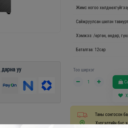
Жимс ногоо хөлдөөхгүйгээр
Сайжруулсан шилэн тавиур
Хэмжээ: /өргөн, өндөр, гү
Баталгаа: 12сар
 дарна уу
Тоо ширхэг
С
Х
Таны сонгосон ба
Хүргэлтийн бүс х