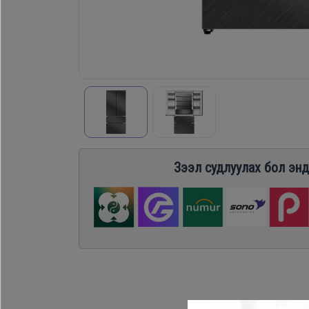
Хөргөгч,
Хөлдөөгч
Плитк,
Шарах
шүүгээ
Зээл судлуулах бол энд
Тавилга
Эйр
кондишн