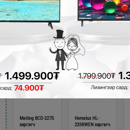
Хөргөгч
Хөргөгч
499,900₮
599,900₮
6
449,900₮
499,900₮
5
- 320,000₮
- 120,000₮
₮
Meiling BCD-227S
Homelux HL-
хөргөгч
233RWEN хөргөгч