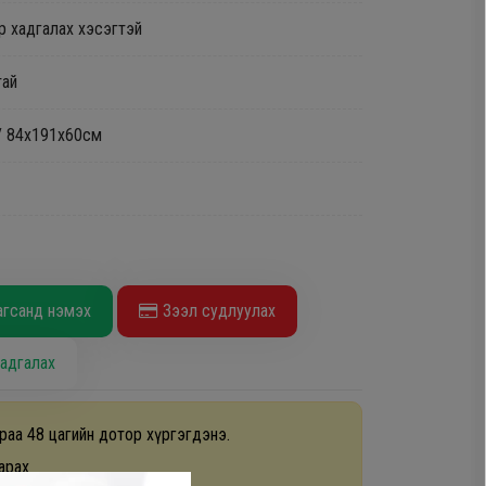
 хадгалах хэсэгтэй
тай
н/ 84х191х60см
агсанд нэмэх
Зээл судлуулах
адгалах
раа 48 цагийн дотор хүргэгдэнэ.
арах