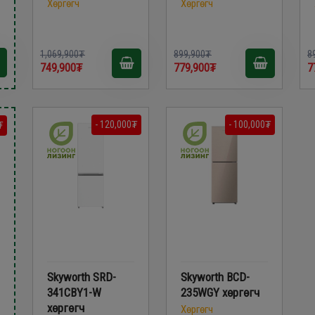
Хөргөгч
Хөргөгч
1,069,900₮
899,900₮
8
749,900₮
779,900₮
7
- 120,000₮
- 100,000₮
₮
Skyworth SRD-
Skyworth BCD-
341CBY1-W
235WGY хөргөгч
хөргөгч
Хөргөгч