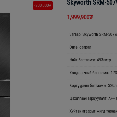
Skyworth SRM-507
-200,000₮
1,999,900₮
Загвар: Skyworth SRM-507
Өнгө: саарал
Нийт багтаамж: 493литр
Хөлдөөгчний багтаамж: 17
Хөргүүрийн багтаамж. 320л
Цахилгаан зарцуулалт: A++ 
Хүйтэн агаарыг жигд тараа