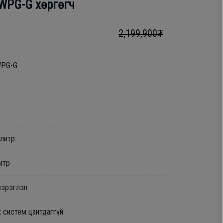
WPG-G хөргөгч
2,199,900₮
WPG-G
3литр
итр
зэрэглэл
х систем цантдаггүй