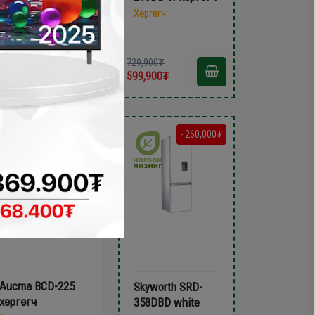
Хөргөгч
Хөргөгч
729,900₮
79,900₮
599,900₮
59,900₮
- 120,000₮
- 260,000₮
Aucma BCD-225
Skyworth SRD-
хөргөгч
358DBD white