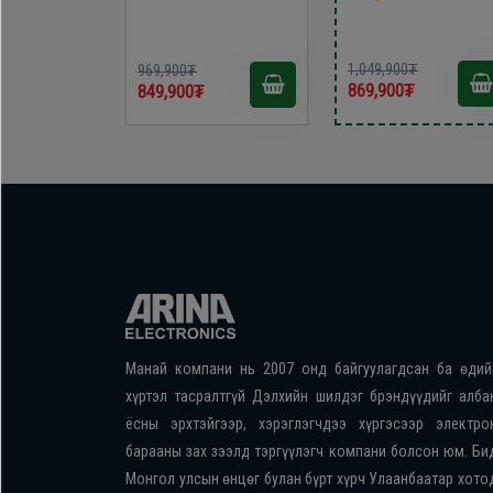
1,049,900₮
969,900₮
869,900₮
849,900₮
Манай компани нь 2007 онд байгуулагдсан ба өдий
хүртэл тасралтгүй Дэлхийн шилдэг брэндүүдийг алба
ёсны эрхтэйгээр, хэрэглэгчдээ хүргэсээр электро
барааны зах зээлд тэргүүлэгч компани болсон юм. Би
Монгол улсын өнцөг булан бүрт хүрч Улаанбаатар хото