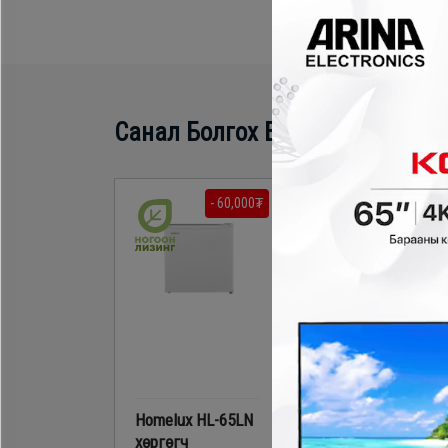
Санал Болгох Бүтээгдэхүүн
- 60,000₮
- 70,000
Homelux HL-65LN
Sharp SJM60MK
хөргөгч
хөргөгч