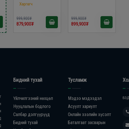
Хөргөгч
999,900₮
999,900₮
879,900₮
899,900₮
Бидний тухай
Тусламж
Хо
г
Үйлчилгээний нөхцөл
Мэдээ мэдээдэл
БЗД
н
Нууцлалын бодлого
Асуулт хариулт
н
Салбар дэлгүүрүүд
Онлайн зээлийн хүсэлт
д
Бидний тухай
Баталгаат засварын
д