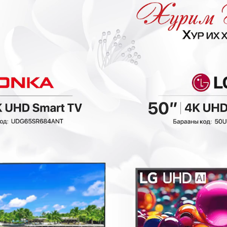
- 50,000₮
- 100,000₮
₮
Meiling BCD-86
Meiling BCD-112
хөргөгч
хөргөгч