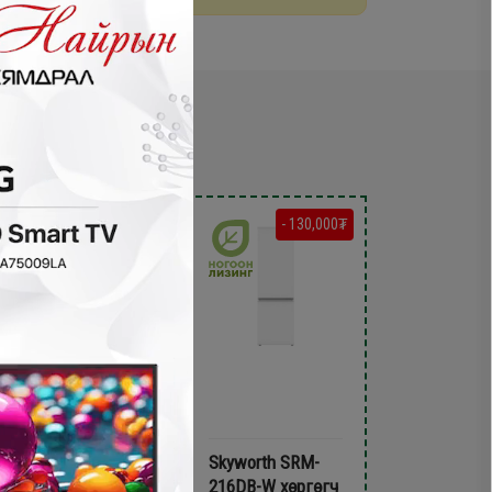
- 120,000₮
- 130,000₮
Meiling BCD-138S
Skyworth SRM-
Хөргөгч
216DB-W хөргөгч