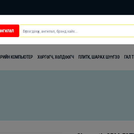
ангилал
ei
ВРИЙН КОМПЬЮТЕР
ХӨРГӨГЧ, ХӨЛДӨӨГЧ
ПЛИТК, ШАРАХ ШҮҮГЭЭ
ГАЛ 
t
лаг
вч
лдах
гсэл