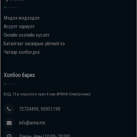
Мэдээ мэдээдэл
Асуулт хариулт
Онлайн зээлийн хүсэлт
Баталгаат засварын үйлчилгээ
Чатаар холбогдох
Холбоо барих
БЗД, 13-р хороолол зүүн 4 зам АРИНА Электроникс
72724499, 95951199
info@arina.mn
Даваа- Ням (10:00- 20:00)