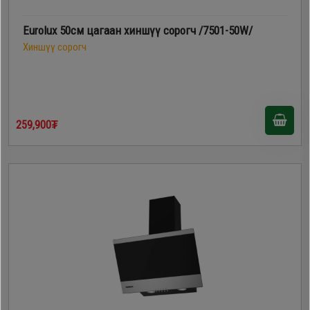
Eurolux 50см цагаан хиншүү сорогч /7501-50W/
Хиншүү сорогч
259,900₮