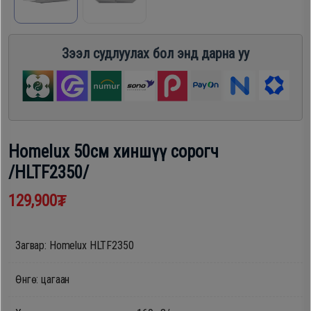
шүүгээ
Хөргөгч,
Хөлдөөгч
Зээл судлуулах бол энд дарна уу
Тавилга
Плитк,
Эйр
Шарах
кондишн
шүүгээ
Homelux 50см хиншүү сорогч
/HLTF2350/
ГАР
Тавилга
УТАС
129,900₮
Эйр
Загвар: Homelux HLTF2350
Apple
кондишн
Өнгө: цагаан
Samsung