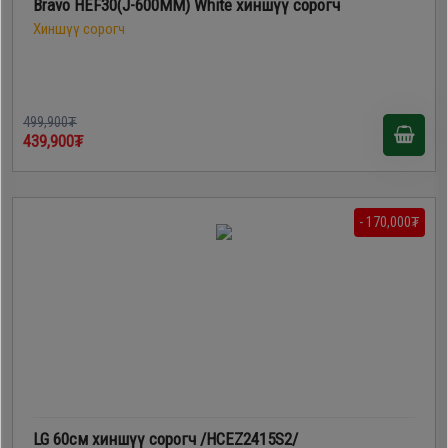
Bravo HEF30(J-600MM) White хиншүү сорогч
Хиншүү сорогч
499,900₮
439,900₮
- 170,000₮
LG 60см хиншүү сорогч /HCEZ2415S2/