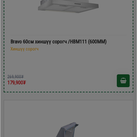
Bravo 60см хиншүү сорогч /HBM111 (600MM)
Хиншүү сорогч
269,900₮
179,900₮