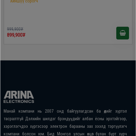
Хиншүү сорогч
999,900₮
899,900₮
Манай компани нь 2007 онд байгуулагдсан ба өдийг хүртэл
тасралтгүй Дэлхийн шилдэг брэндүүдийг албан ёсны эрхтэйгээр,
хэрэглэгчдээ хүргэсээр электрон барааны зах зээлд тэргүүлэгч
компани болсон юм. Бид Монгол улсын өнцөг булан бүрт хүрч