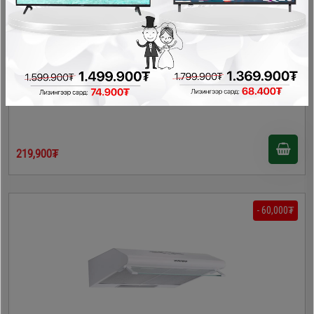
Homelux 60см хиншүү сорогч /HLTV28A60/
Хиншүү сорогч
219,900₮
- 60,000₮