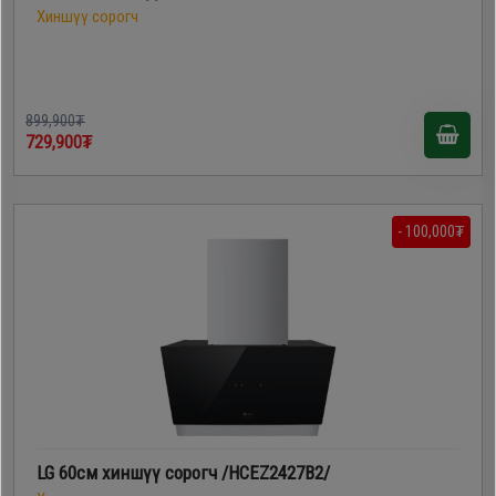
Хиншүү сорогч
899,900₮
729,900₮
- 100,000₮
LG 60см хиншүү сорогч /HCEZ2427B2/