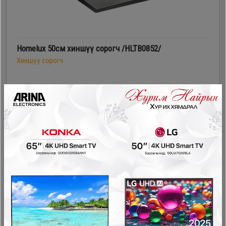
Homelux 50см хиншүү сорогч /HLTB0852/
Хиншүү сорогч
199,900₮