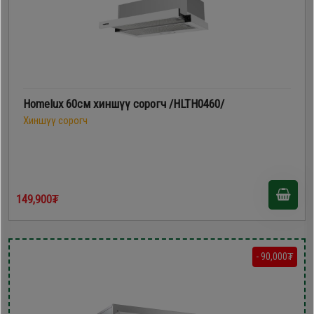
Homelux 60см хиншүү сорогч /HLTH0460/
Хиншүү сорогч
149,900₮
- 90,000₮