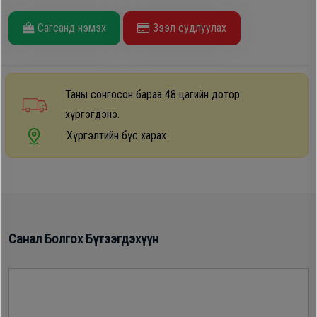
Дагалдах
Сагсанд нэмэх
Зээл судлуулах
хэрэгсэл
Таны сонгосон бараа 48 цагийн дотор
хүргэгдэнэ.
Хүргэлтийн бүс харах
Санал Болгох Бүтээгдэхүүн