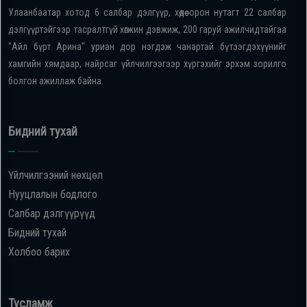
Улаанбаатар хотод 6 салбар дэлгүүр, хөдөө орон нутагт 22 салбар
дэлгүүртэйгээр тасралтгүй хөгжин дэвжиж, 200 гаруй ажилчидтайгаа
"Айл бүрт Арина" уриан дор нэгдэж чанартай бүтээгдэхүүнийг
хамгийн хямдаар, найрсаг үйлчилгээгээр хүргэхийг эрхэм зорилго
болгон ажиллаж байна.
Бидний тухай
Үйлчилгээний нөхцөл
Нууцлалын бодлого
Салбар дэлгүүрүүд
Бидний тухай
Холбоо барих
Тусламж