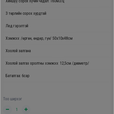
Хиншүү сорох хүчин чадал: 160м3/ц
Oppo
3 төрлийн сорох хурдтай
Mi
Лед гэрэлтэй
Infinix
Хэмжээ: /өргөн, өндөр, гүн/ 50х10x48см
Хоолой залгана
Huawei
Хоолой залгах оролтны хэмжээ: 12,5см /диаметр/
Tablet
Баталгаа: 6сар
Ухаалаг
Цаг
Тоо ширхэг
Чихэвч