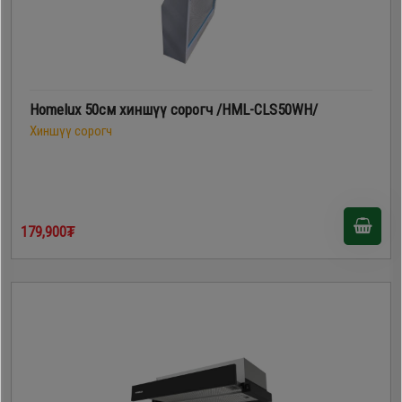
Homelux 50см хиншүү сорогч /HML-CLS50WH/
Хиншүү сорогч
179,900₮