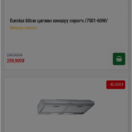
Eurolux 60см цагаан хиншүү сорогч /7501-60W/
Хиншүү сорогч
299,900₮
239,900₮
- 40,000₮