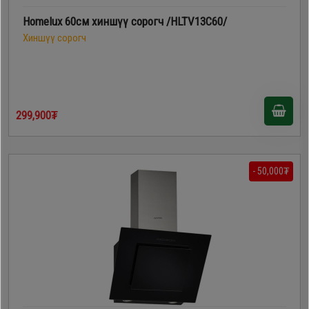
Homelux 60см хиншүү сорогч /HLTV13C60/
Хиншүү сорогч
299,900₮
- 50,000₮