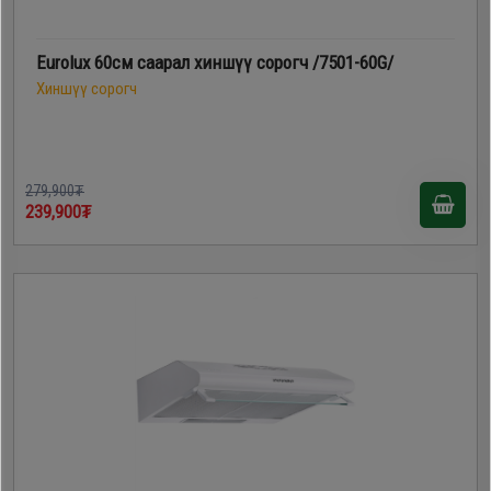
Eurolux 60см саарал хиншүү сорогч /7501-60G/
Хиншүү сорогч
279,900₮
239,900₮