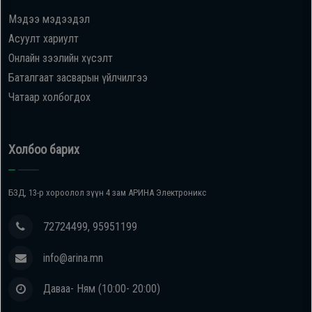
Мэдээ мэдээдэл
Oppo
Асуулт хариулт
Онлайн зээлийн хүсэлт
Mi
Баталгаат засварын үйлчилгээ
Чатаар холбогдох
Infinix
Huawei
Холбоо барих
Tablet
БЗД, 13-р хороолол зүүн 4 зам АРИНА Электроникс
Ухаалаг
72724499, 95951199
Цаг
info@arina.mn
Чихэвч
Даваа- Ням (10:00- 20:00)