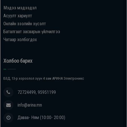
Мэдээ мэдээдэл
Oppo
Асуулт хариулт
Онлайн зээлийн хүсэлт
Mi
Баталгаат засварын үйлчилгээ
Чатаар холбогдох
Infinix
Huawei
Холбоо барих
Tablet
БЗД, 13-р хороолол зүүн 4 зам АРИНА Электроникс
Ухаалаг
72724499, 95951199
Цаг
info@arina.mn
Чихэвч
Даваа- Ням (10:00- 20:00)