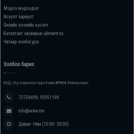
Мэдээ мэдээдэл
Oppo
Асуулт хариулт
Онлайн зээлийн хүсэлт
Mi
Баталгаат засварын үйлчилгээ
Чатаар холбогдох
Infinix
Huawei
Холбоо барих
Tablet
БЗД, 13-р хороолол зүүн 4 зам АРИНА Электроникс
Ухаалаг
72724499, 95951199
Цаг
info@arina.mn
Чихэвч
Даваа- Ням (10:00- 20:00)