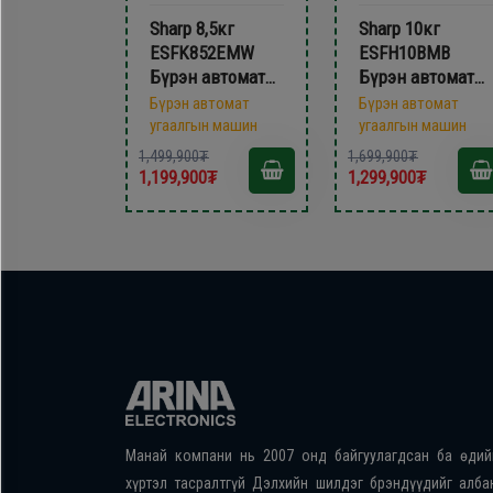
Sharp 8,5кг
Sharp 10кг
ESFK852EMW
ESFH10BMB
Бүрэн автомат
Бүрэн автомат
угаалгын машин
угаалгын машин
Бүрэн автомат
Бүрэн автомат
угаалгын машин
угаалгын машин
1,499,900₮
1,699,900₮
1,199,900₮
1,299,900₮
Манай компани нь 2007 онд байгуулагдсан ба өдий
хүртэл тасралтгүй Дэлхийн шилдэг брэндүүдийг алба