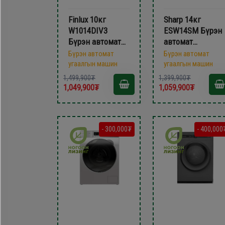
Finlux 10кг
Sharp 14кг
W1014DIV3
ESW14SM Бүрэн
Бүрэн автомат
автомат
угаалгын машин
угаалгын машин
Бүрэн автомат
Бүрэн автомат
угаалгын машин
угаалгын машин
1,499,900₮
1,399,900₮
1,049,900₮
1,059,900₮
- 300,000₮
- 400,000