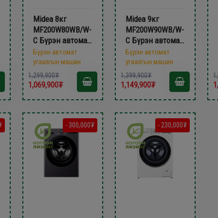
Midea 8кг
Midea 9кг
MF200W80WB/W-
MF200W90WB/W-
C Бүрэн автомат
C Бүрэн автомат
угаалгын машин
угаалгын машин
Бүрэн автомат
Бүрэн автомат
угаалгын машин
угаалгын машин
1,299,900₮
1,399,900₮
1
1,069,900₮
1,149,900₮
1
₮
- 300,000₮
- 230,000₮