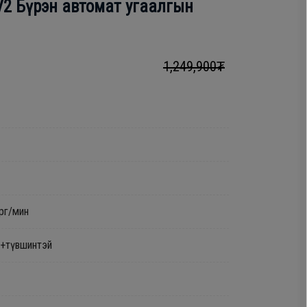
V2 Бүрэн автомат угаалгын
1,249,900₮
рг/мин
++түвшинтэй