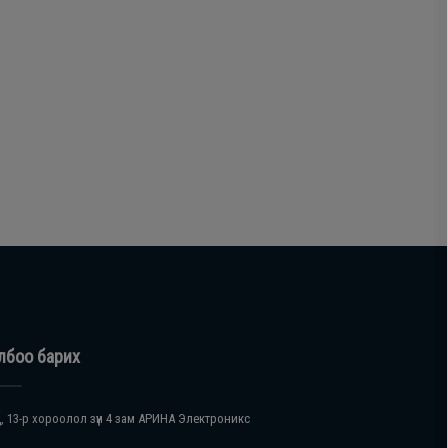
лбоо барих
, 13-р хороолол зүүн 4 зам АРИНА Электроникс