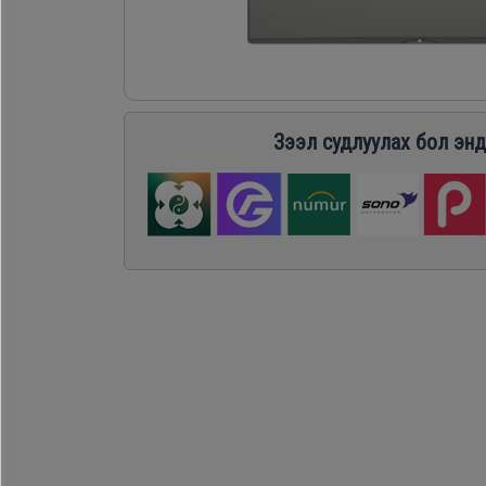
Хөргөгч,
Хөлдөөгч
Плитк,
Зээл судлуулах бол энд
Шарах
шүүгээ
Тавилга
Эйр
кондишн