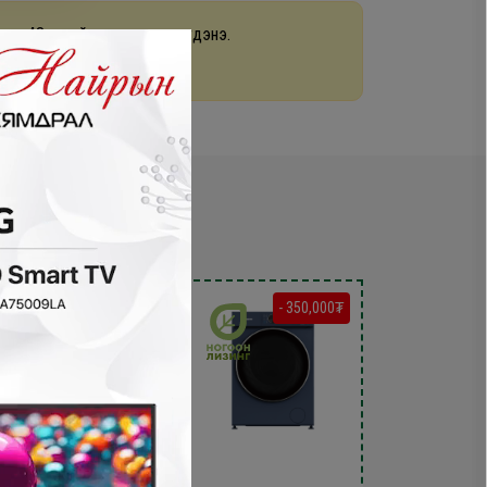
раа 48 цагийн дотор хүргэгдэнэ.
арах
- 300,000₮
- 350,000₮