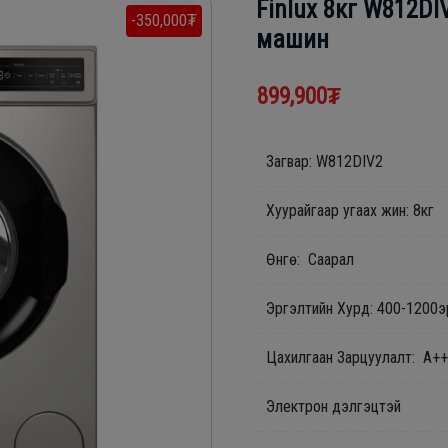
Finlux 8кг W812DI
-350,000₮
машин
899,900₮
Загвар: W812DIV2
Хуурайгаар угаах жин: 8кг
Өнгө: Саарал
Эргэлтийн Хурд: 400-1200э
Цахилгаан Зарцуулалт: А+
Электрон дэлгэцтэй