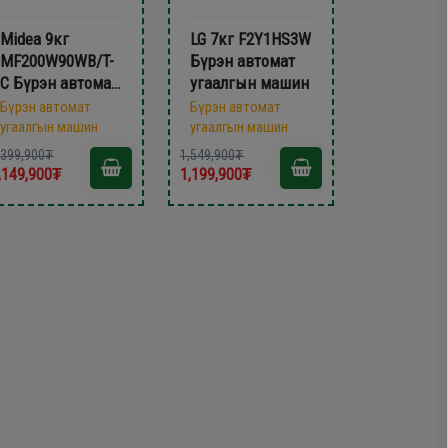
Midea 9кг
LG 7кг F2Y1HS3W
MF200W90WB/T-
Бүрэн автомат
C Бүрэн автомат
угаалгын машин
угаалгын машин
Бүрэн автомат
Бүрэн автомат
угаалгын машин
угаалгын машин
,399,900₮
1,549,900₮
,149,900₮
1,199,900₮