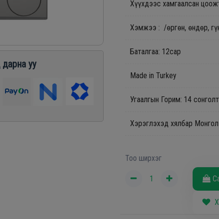
Хүүхдээс хамгаалсан цоо
Хэмжээ : /өргөн, өндөр, г
Баталгаа: 12сар
 дарна уу
Made in Turkey
Угаалгын Горим: 14 сонгол
Хэрэглэхэд хялбар Монгол
Тоо ширхэг
С
Х