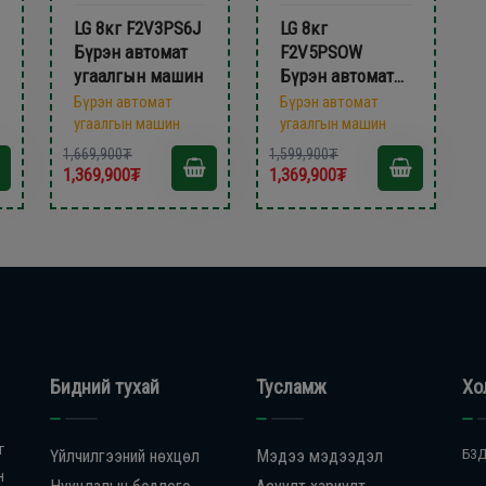
LG 8кг F2V3PS6J
LG 8кг
Бүрэн автомат
F2V5PSOW
угаалгын машин
Бүрэн автомат
угаалгын машин
Бүрэн автомат
Бүрэн автомат
угаалгын машин
угаалгын машин
1,669,900₮
1,599,900₮
1,369,900₮
1,369,900₮
Бидний тухай
Тусламж
Хо
г
Үйлчилгээний нөхцөл
Мэдээ мэдээдэл
БЗД
н