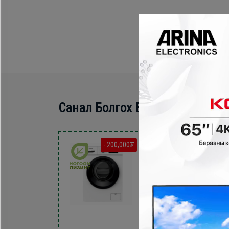
Санал Болгох Бүтээгдэхүүн
- 200,000₮
- 150,000