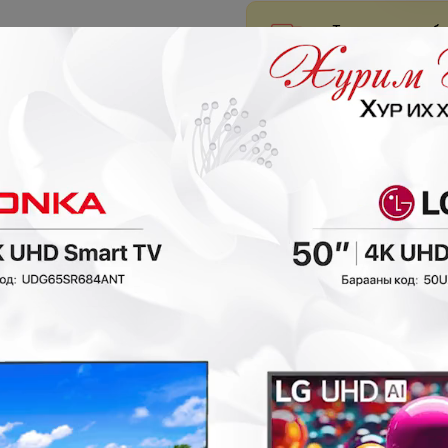
Таны сонгосон ба
Хүргэлтийн бүс х
- 130,000₮
₮
- 430,000₮