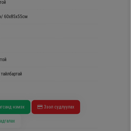
жтой
үн/ 60х85х55см
ттой
 тайлбартай
агсанд нэмэх
Зээл судлуулах
адгалах