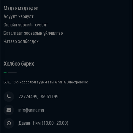
Мэдээ мэдээдэл
Oppo
Асуулт хариулт
Онлайн зээлийн хүсэлт
Mi
Баталгаат засварын үйлчилгээ
Чатаар холбогдох
Infinix
Huawei
Холбоо барих
Tablet
БЗД, 13-р хороолол зүүн 4 зам АРИНА Электроникс
Ухаалаг
72724499, 95951199
Цаг
info@arina.mn
Чихэвч
Даваа- Ням (10:00- 20:00)